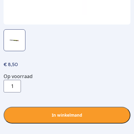
€
8,50
Op voorraad
Stuurstroomkabel
YSLY
-
3x1,50mm²
-
In winkelmand
5m
aantal