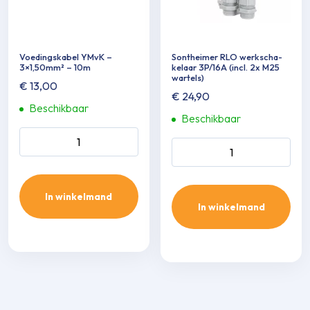
Voedingskabel YMvK –
Sontheimer RLO werkscha­
3×1,50mm² – 10m
kelaar 3P/16A (incl. 2x M25
wartels)
€
13,00
€
24,90
Beschikbaar
Beschikbaar
Voedingskabel YMvK -
Sontheimer RLO werkscha­
3x1,50mm² - 10m aantal
kelaar 3P/16A (incl. 2x M25
wartels) aantal
In winkelmand
In winkelmand