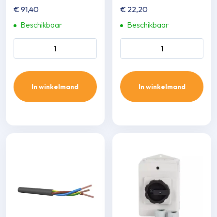
€
91,40
€
22,20
Beschikbaar
Beschikbaar
Norwesco SA werkscha­
ABB werkscha­kelaar 2P/25
kelaar 4P/40A aantal
(M25) aantal
In winkelmand
In winkelmand