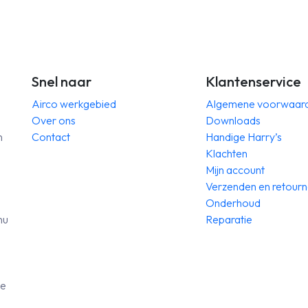
diening
bediening
ntal
aantal
Snel naar
Klantenservice
Airco werkgebied
Algemene voorwaar
Over ons
Downloads
n
Contact
Handige Harry’s
Klachten
Mijn account
Verzenden en retour
Onderhoud
nu
Reparatie
de