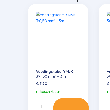
Voedingskabel YMvK –
V
3×1,50 mm² – 3m
3
€
3,90
€
Beschikbaar
Voedingskabel
V
In
YMvK
Y