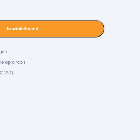
In winkelmand
agen
e op airco's
 € 250,-