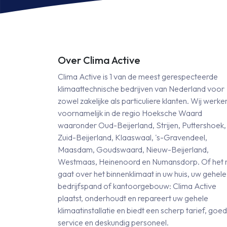
bediening
be
aantal
aa
Over Clima Active
Clima Active is 1 van de meest gerespecteerde
klimaattechnische bedrijven van Nederland voor
zowel zakelijke als particuliere klanten. Wij werke
voornamelijk in de regio Hoeksche Waard
waaronder Oud-Beijerland, Strijen, Puttershoek,
Zuid-Beijerland, Klaaswaal, 's-Gravendeel,
Maasdam, Goudswaard, Nieuw-Beijerland,
Westmaas, Heinenoord en Numansdorp. Of het 
gaat over het binnenklimaat in uw huis, uw gehele
bedrijfspand of kantoorgebouw: Clima Active
plaatst, onderhoudt en repareert uw gehele
klimaatinstallatie en biedt een scherp tarief, goe
service en deskundig personeel.