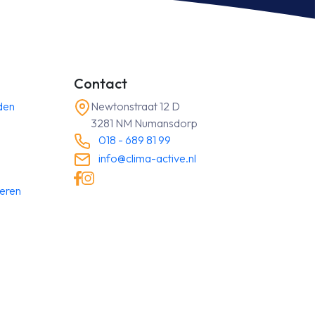
Contact
den
Newtonstraat 12 D
3281 NM Numansdorp
018 - 689 81 99
info@clima-active.nl
neren