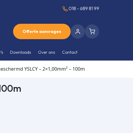
018 - 689 81 99
Offerte aanvragen
’s
Downloads
Over ons
Contact
geschermd YSLCY – 2×1,00mm² – 100m
 100m