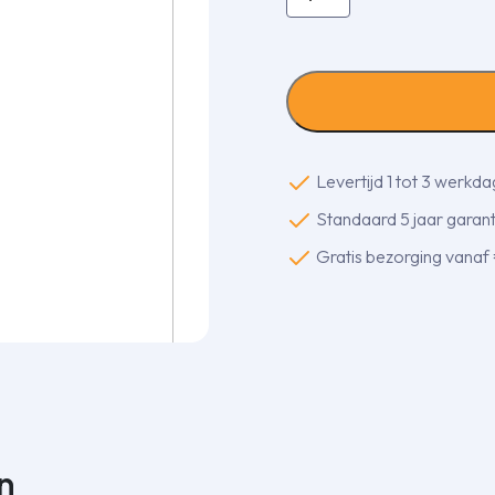
afgeschermd
YSLCY
-
2x1,00mm²
-
100m
aantal
Levertijd 1 tot 3 werkd
Standaard 5 jaar garanti
Gratis bezorging vanaf
n