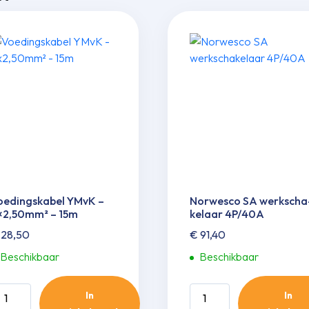
oedingskabel YMvK –
Norwesco SA werkscha
×2,50mm² – 15m
kelaar 4P/40A
28,50
€
91,40
Beschikbaar
Beschikbaar
oedingskabel
Norwesco
In
In
MvK
SA