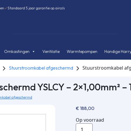
gen
Standaard 5 jaar garantie op airco's
Omkastingen
Ventilatie
Warmtepompen
Handige Harry
Stuurstroomkabel af
Stuurstroomkabel afgeschermd
eschermd YSLCY – 2×1,00mm² –
mkabel afgeschermd
€
188,00
Op voorraad
Stuurstroomkabel