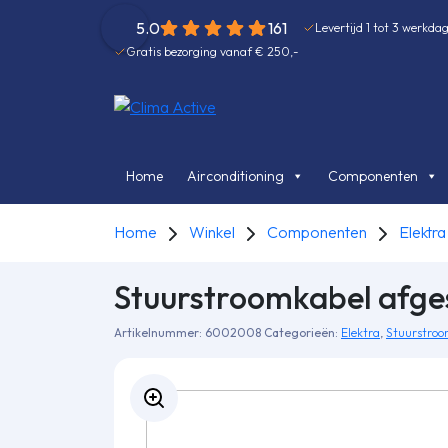
5.0
161
Levertijd 1 tot 3 werkda
Gratis bezorging vanaf € 250,-
Home
Airconditioning
Componenten
Home
Winkel
Componenten
Elektra
Stuurstroomkabel afg
Artikelnummer:
6002008
Categorieën:
Elektra
,
Stuurstroo