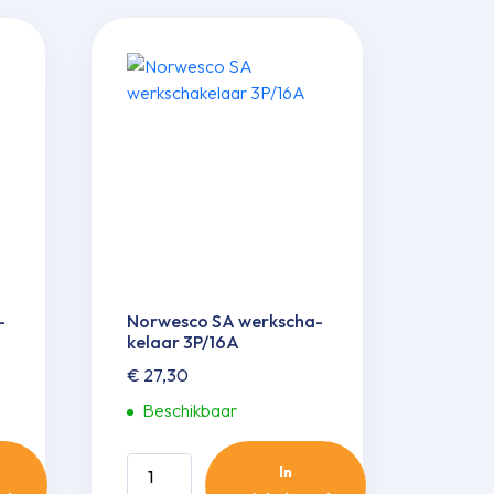
­
Norwesco SA werkscha­
kelaar 3P/16A
€
27,30
Beschikbaar
Norwesco
In
SA