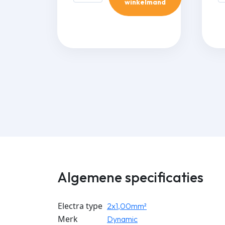
winkelmand
-
-
3x1,50
3
mm²
-
-
1
3m
aa
aantal
Algemene specificaties
Electra type
2x1,00mm²
Merk
Dynamic