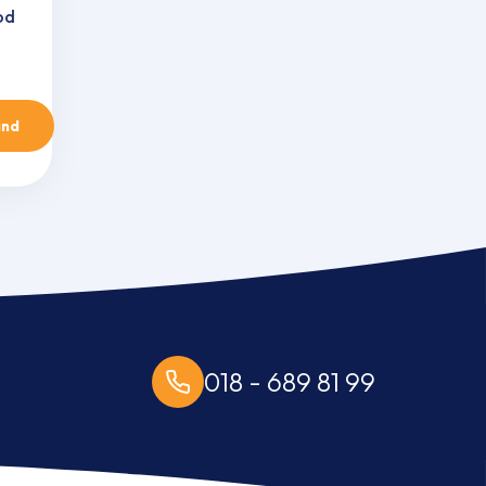
od
and
018 - 689 81 99