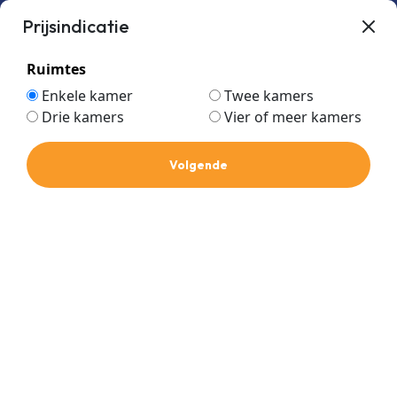
Prijsindicatie
Ruimtes
Enkele kamer
Twee kamers
Drie kamers
Vier of meer kamers
cassette single split
Home
Volgende
cassette single split
Prijs