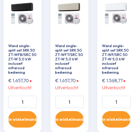
Wand single-
Wand single-
Wand single-
split set SRK 50
split set SRK 50
split set SRK 50
ZT-WFB/SRC 50
ZT-WFT/SRC 50
ZT-WF/SRC 50
ZT-W 5,0 kW
ZT-W 5,0 kW
ZT-W 5,0 kW
inclusief
inclusief
inclusief
infrarood
infrarood
infrarood
bediening
bediening
bediening
€
1.657,70
€
1.657,70
€
1.568,77
Uitverkocht
Uitverkocht
Uitverkocht
Wand single-split
Wand single-split
Wand single-sp
set SRK 50 ZT-
set SRK 50 ZT-
set SRK 50 ZT
WFB/SRC 50 ZT-
WFT/SRC 50 ZT-
WF/SRC 50 Z
In winkelmand
In winkelmand
In winkelmand
W 5,0 kW inclusief
W 5,0 kW inclusief
5,0 kW inclusie
infrarood
infrarood
infrarood