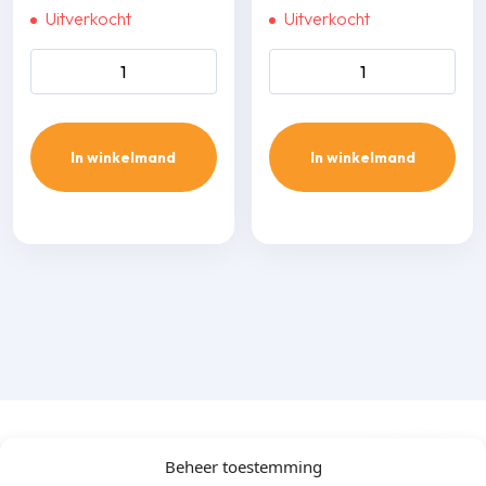
Uitverkocht
Uitverkocht
Daikin perfera 4,2 kw aantal
Daikin Comfora 6,1 kw aantal
In winkelmand
In winkelmand
Beheer toestemming
Algemene specificaties