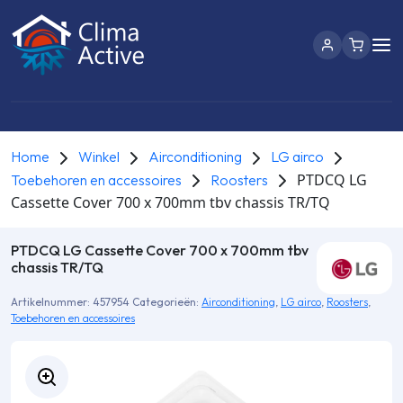
Home
Winkel
Airconditioning
LG airco
PTDCQ LG
Toebehoren en accessoires
Roosters
Cassette Cover 700 x 700mm tbv chassis TR/TQ
PTDCQ LG Cassette Cover 700 x 700mm tbv
chassis TR/TQ
Artikelnummer:
457954
Categorieën:
Airconditioning
,
LG airco
,
Roosters
,
Toebehoren en accessoires