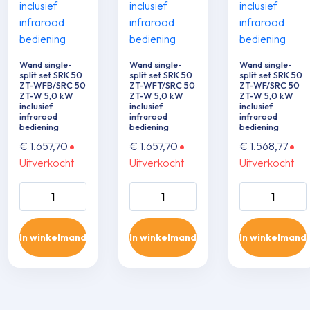
Wand single-
Wand single-
Wand single-
split set SRK 50
split set SRK 50
split set SRK 50
ZT-WFB/SRC 50
ZT-WFT/SRC 50
ZT-WF/SRC 50
ZT-W 5,0 kW
ZT-W 5,0 kW
ZT-W 5,0 kW
inclusief
inclusief
inclusief
infrarood
infrarood
infrarood
bediening
bediening
bediening
€
1.657,70
€
1.657,70
€
1.568,77
Uitverkocht
Uitverkocht
Uitverkocht
Wand single-split
Wand single-split
Wand single-sp
set SRK 50 ZT-
set SRK 50 ZT-
set SRK 50 ZT
WFB/SRC 50 ZT-
WFT/SRC 50 ZT-
WF/SRC 50 Z
In winkelmand
In winkelmand
In winkelmand
W 5,0 kW inclusief
W 5,0 kW inclusief
5,0 kW inclusie
infrarood
infrarood
infrarood
bediening aantal
bediening aantal
bediening aant