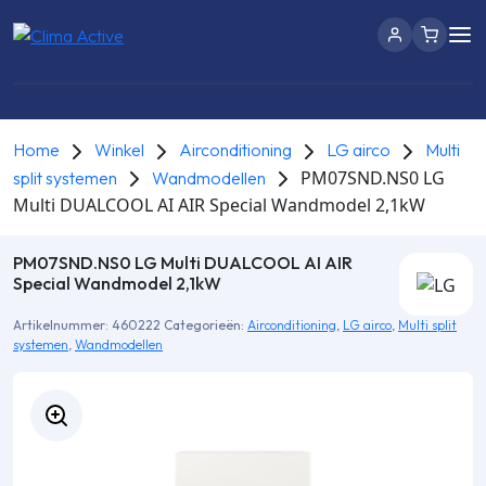
Home
Winkel
Airconditioning
LG airco
Multi
PM07SND.NS0 LG
split systemen
Wandmodellen
Multi DUALCOOL AI AIR Special Wandmodel 2,1kW
PM07SND.NS0 LG Multi DUALCOOL AI AIR
Special Wandmodel 2,1kW
Artikelnummer:
460222
Categorieën:
Airconditioning
,
LG airco
,
Multi split
systemen
,
Wandmodellen