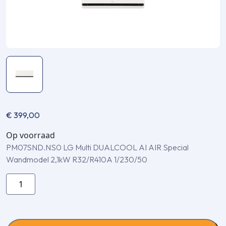
€
399,00
Op voorraad
PM07SND.NS0 LG Multi DUALCOOL AI AIR Special
Wandmodel 2,1kW R32/R410A 1/230/50
PM07SND.NS0
LG
Multi
DUALCOOL