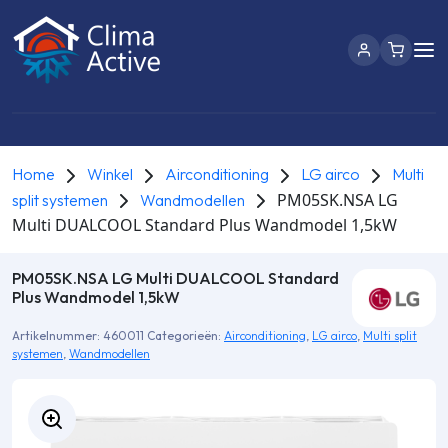
Home
Winkel
Airconditioning
LG airco
Multi
PM05SK.NSA LG
split systemen
Wandmodellen
Multi DUALCOOL Standard Plus Wandmodel 1,5kW
PM05SK.NSA LG Multi DUALCOOL Standard
Plus Wandmodel 1,5kW
Artikelnummer:
460011
Categorieën:
Airconditioning
,
LG airco
,
Multi split
systemen
,
Wandmodellen