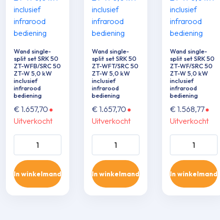
Wand single-
Wand single-
Wand single-
split set SRK 50
split set SRK 50
split set SRK 50
ZT-WFB/SRC 50
ZT-WFT/SRC 50
ZT-WF/SRC 50
ZT-W 5,0 kW
ZT-W 5,0 kW
ZT-W 5,0 kW
inclusief
inclusief
inclusief
infrarood
infrarood
infrarood
bediening
bediening
bediening
€
1.657,70
€
1.657,70
€
1.568,77
Uitverkocht
Uitverkocht
Uitverkocht
Wand single-split
Wand single-split
Wand single-sp
set SRK 50 ZT-
set SRK 50 ZT-
set SRK 50 ZT
WFB/SRC 50 ZT-
WFT/SRC 50 ZT-
WF/SRC 50 Z
In winkelmand
In winkelmand
In winkelmand
W 5,0 kW inclusief
W 5,0 kW inclusief
5,0 kW inclusie
infrarood
infrarood
infrarood
bediening aantal
bediening aantal
bediening aant