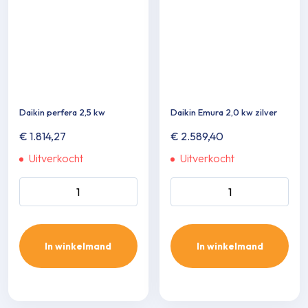
Daikin perfera 2,5 kw
Daikin Emura 2,0 kw zilver
€
1.814,27
€
2.589,40
Uitverkocht
Uitverkocht
Daikin perfera 2,5 kw aantal
Daikin Emura 2,0 kw zilver
aantal
In winkelmand
In winkelmand