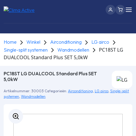
Home
Winkel
Airconditioning
LG airco
PC18ST LG
Single-split systemen
Wandmodellen
DUALCOOL Standard Plus SET 5,0kW
PC18ST LG DUALCOOL Standard Plus SET
5,0kW
Artikelnummer:
30003
Categorieën:
Airconditioning
,
LG airco
,
Single-split
systemen
,
Wandmodellen