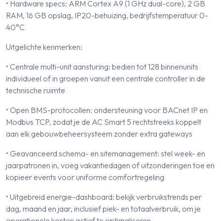
• Hardware specs: ARM Cortex A9 (1 GHz dual-core), 2 GB
RAM, 16 GB opslag, IP20-behuizing, bedrijfstemperatuur 0-
40°C
Uitgelichte kenmerken:
• Centrale multi-unit aansturing: bedien tot 128 binnenunits
individueel of in groepen vanuit een centrale controller in de
technische ruimte
• Open BMS-protocollen: ondersteuning voor BACnet IP en
Modbus TCP, zodat je de AC Smart 5 rechtstreeks koppelt
aan elk gebouwbeheersysteem zonder extra gateways
• Geavanceerd schema- en sitemanagement: stel week- en
jaarpatronen in, voeg vakantiedagen of uitzonderingen toe en
kopieer events voor uniforme comfortregeling
• Uitgebreid energie-dashboard: bekijk verbruikstrends per
dag, maand en jaar, inclusief piek- en totaalverbruik, om je
operationele kosten actief te optimaliseren