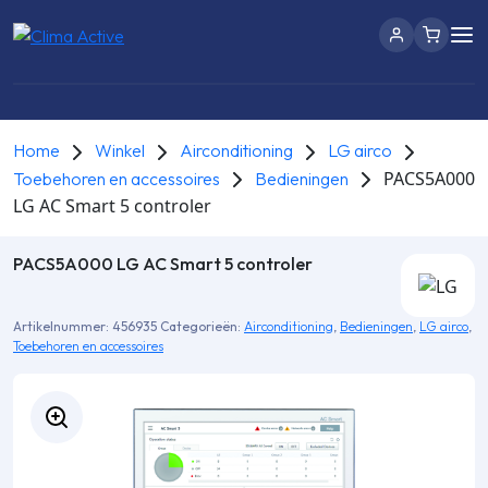
Home
Winkel
Airconditioning
LG airco
PACS5A000
Toebehoren en accessoires
Bedieningen
LG AC Smart 5 controler
PACS5A000 LG AC Smart 5 controler
Artikelnummer:
456935
Categorieën:
Airconditioning
,
Bedieningen
,
LG airco
,
Toebehoren en accessoires