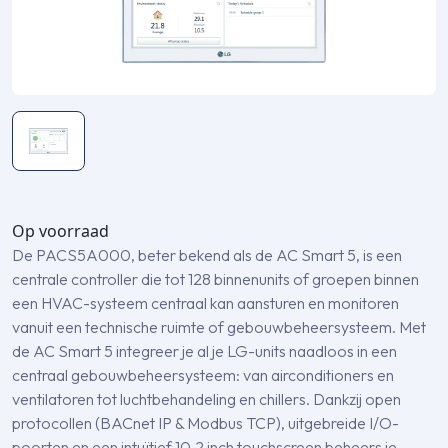
Op voorraad
De PACS5A000, beter bekend als de AC Smart 5, is een
centrale controller die tot 128 binnenunits of groepen binnen
een HVAC-systeem centraal kan aansturen en monitoren
vanuit een technische ruimte of gebouwbeheersysteem. Met
de AC Smart 5 integreer je al je LG-units naadloos in een
centraal gebouwbeheersysteem: van air­conditioners en
ventilatoren tot luchtbehandeling en chillers. Dankzij open
protocollen (BACnet IP & Modbus TCP), uitgebreide I/O-
poorten en een intuïtief 10,2 inch touchscreen beheers je