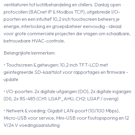
ventilatoren tot luchtbehandeling en chillers. Dankzij open
protocollen (BACnet IP & Modbus TCP), uitgebreide I/O-
poorten en een intuïtief 10,2 inch touchscreen beheers je
energie, interlocking en groepsbeheer eenvoudig - ideaal
voor grote commerciële projecten die vragen om schaalbare,
betrouwbare HVAC-controle.
Belangrijkste kenmerken:
• Touchscreen & geheugen: 10,2 inch TFT-LCD met
geïntegreerde SD-kaartslot voor rapportages en firmware -
update
• I/O-poorten: 2x digitale uitgangen (DO), 2x digitale ingangen
(DI), 2x RS-485 (CH1: LGAP_AHU, CH2: LGAP / overig)
• Netwerk & voeding: Gigabit LAN-poort (10/100 Mbps),
Micro-USB voor service, Mini-USB voor foutopsporing en 12
V/24 V voedingsaansluiting