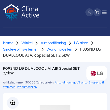
Home
Winkel
Airconditioning
LG airco
P09SND LG
Single-split systemen
Wandmodellen
DUALCOOL AI AIR Special SET 2,5kW
P09SND LG DUALCOOL AI AIR Special SET
2,5kW
Artikelnummer:
30005
Categorieën:
Airconditioning
,
LG airco
,
Single-split
systemen
,
Wandmodellen