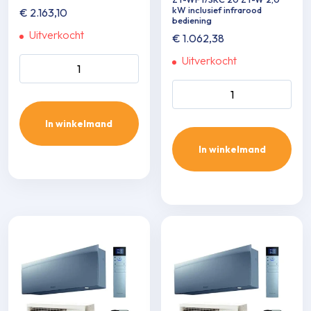
kW inclusief infrarood
€
2.163,10
bediening
Uitverkocht
€
1.062,38
Uitverkocht
Daikin Comfora 5,0 kw aantal
Wand single-split set SRK 20
ZT-WFT/SRC 20 ZT-W 2,0
kW inclusief infrarood
In winkelmand
bediening aantal
In winkelmand