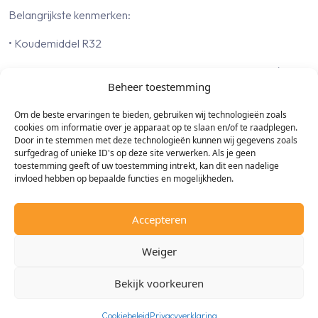
Belangrijkste kenmerken:
• Koudemiddel R32
• Energie-efficiëntie met LG's Dual Invertertechnologie (10
Beheer toestemming
jaar garantie)
Om de beste ervaringen te bieden, gebruiken wij technologieën zoals
• Uitstekende koel- en verwarmingsprestaties met geruisloze
cookies om informatie over je apparaat op te slaan en/of te raadplegen.
werking
Door in te stemmen met deze technologieën kunnen wij gegevens zoals
surfgedrag of unieke ID's op deze site verwerken. Als je geen
• Ingebouwde WiFi en Voice Control
toestemming geeft of uw toestemming intrekt, kan dit een nadelige
invloed hebben op bepaalde functies en mogelijkheden.
• Standaard voorzien van allergiefilter
Accepteren
Uitgelichte kenmerken:
• De fluisterstille werking (maar 19 dB(A)) en geavanceerde AI
Weiger
technologie dragen bij aan een hoog comfort
Bekijk voorkeuren
• Dankzij het allergiefilter en de All Cleaning modus wordt niet
alleen de ruimte voorzien van schone lucht, maar wordt de
Cookiebeleid
Privacyverklaring