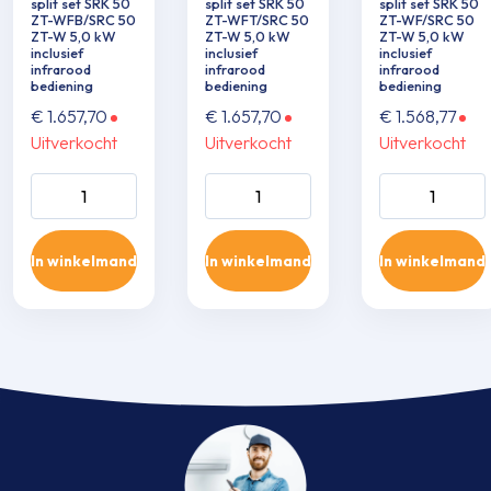
split set SRK 50
split set SRK 50
split set SRK 50
ZT-WFB/SRC 50
ZT-WFT/SRC 50
ZT-WF/SRC 50
ZT-W 5,0 kW
ZT-W 5,0 kW
ZT-W 5,0 kW
inclusief
inclusief
inclusief
infrarood
infrarood
infrarood
bediening
bediening
bediening
€
1.657,70
€
1.657,70
€
1.568,77
Uitverkocht
Uitverkocht
Uitverkocht
Wand single-split
Wand single-split
Wand single-sp
set SRK 50 ZT-
set SRK 50 ZT-
set SRK 50 ZT
WFB/SRC 50 ZT-
WFT/SRC 50 ZT-
WF/SRC 50 Z
In winkelmand
In winkelmand
In winkelmand
W 5,0 kW inclusief
W 5,0 kW inclusief
5,0 kW inclusie
infrarood
infrarood
infrarood
bediening aantal
bediening aantal
bediening aant