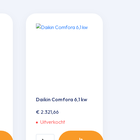
Daikin Comfora 6,1 kw
€
2.321,66
Uitverkocht
Daikin
In