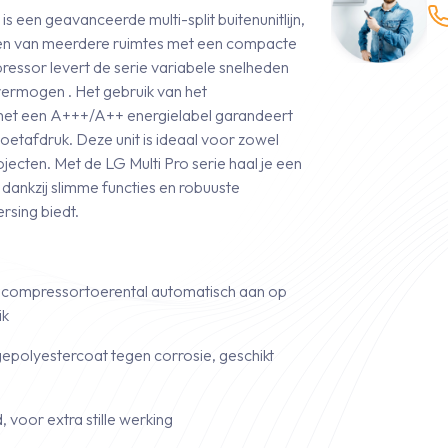
s een geavanceerde multi-split buitenunitlijn,
men van meerdere ruimtes met een compacte
ressor levert de serie variabele snelheden
evermogen . Het gebruik van het
e met een A+++/A++ energielabel garandeert
etafdruk. Deze unit is ideaal voor zowel
ecten. Met de LG Multi Pro serie haal je een
ie dankzij slimme functies en robuuste
rsing biedt.
het compressortoerental automatisch aan op
ik
 gepolyestercoat tegen corrosie, geschikt
, voor extra stille werking