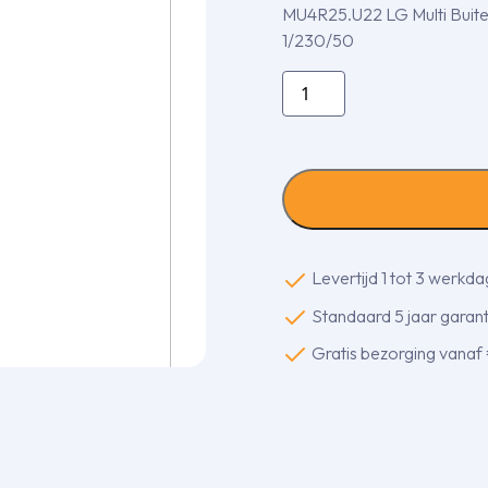
MU4R25.U22 LG Multi Buite
1/230/50
MU4R25.U22
LG
Multi
Buitenunit
7,0kW
aantal
Levertijd 1 tot 3 werkd
Standaard 5 jaar garanti
Gratis bezorging vanaf