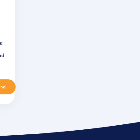
RK
od
and