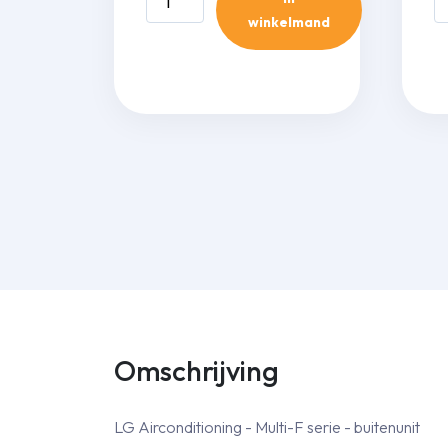
Comfora
E
winkelmand
7,1
5
kw
k
aantal
wi
aa
Omschrijving
LG Airconditioning - Multi-F serie - buitenunit