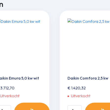
n
aikin Emura 5,0 kw wit
Daikin Comfora 2,5 kw
3.712,70
€
1.420,32
Uitverkocht
Uitverkocht
ikin
Daikin
In
In