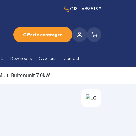
018 - 689 81 99
Offerte aanvragen
’s
Downloads
Over ons
Contact
lti Buitenunit 7,0kW