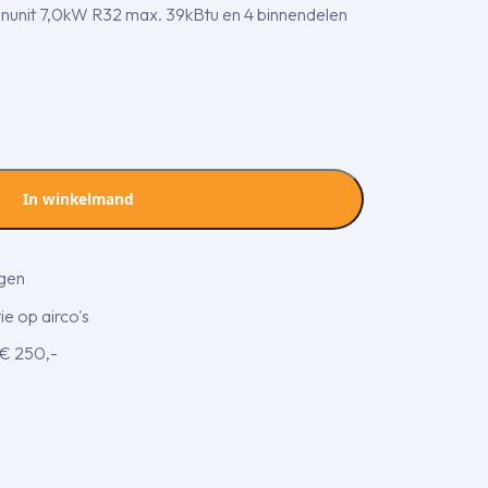
nunit 7,0kW R32 max. 39kBtu en 4 binnendelen
In winkelmand
agen
e op airco's
 € 250,-