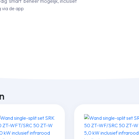
dig 'smart' beheer mogelijk, inclusief
g via de app
n