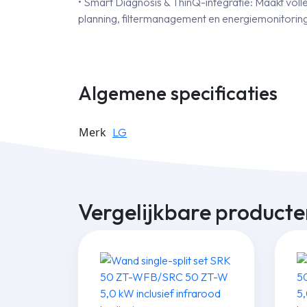
• Smart Diagnosis & ThinQ-integratie: Maakt volle
planning, filter­management en energie­monitorin
Algemene specificaties
Merk
LG
Vergelijkbare producte