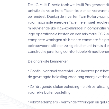
De LG Multi F-serie (ook wel Multi Pro genoemd) i
ontwikkeld voor het efficiënt koelen en verwar
buitendeel. Dankzij de inverter Twin Rotary-comp
voor maximale energie­efficiëntie en snel reacti
milieuvriendelijke R32-koelmiddel in combinati
lage operationele kosten en een minimale CO2-vo
compacte woningen als kleinere commerciële proj
betrouwbare, stille en zuinige buitenunit in huis d
constructie jarenlang comfortabele klimaatbehee
Belangrijkste kenmerken:
• Continu variabel toerental - de inverter past 
de gevraagde belasting voor laag energieverbru
• Zelfdragende stalen behuizing - elektrostatisch
voor elke buitenopstelling
• Vibratiedempers - vermindert trillingen en geluid