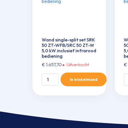
Wand single-split set SRK
Wa
50 ZT-WFB/SRC 50 ZT-W
5
5,0 kW inclusief infrarood
5,
bediening
b
€
1.657,70
Uitverkocht
€
Wand
W
In winkelmand
single-
si
split
spl
set
se
SRK
S
50
5
ZT-
Z
WFB/SRC
W