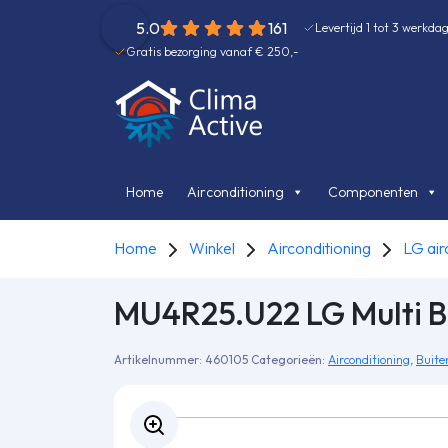
5.0
161
Levertijd 1 tot 3 werkda
Gratis bezorging vanaf € 250,-
Home
Airconditioning
Componenten
Home
Winkel
Airconditioning
LG air
MU4R25.U22 LG Multi B
Artikelnummer:
460105
Categorieën:
Airconditioning
,
Buite