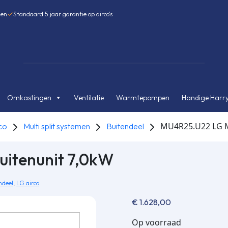
gen
Standaard 5 jaar garantie op airco's
Omkastingen
Ventilatie
Warmtepompen
Handige Harry
MU4R25.U22 LG Mu
co
Multi split systemen
Buitendeel
uitenunit 7,0kW
ndeel
,
LG airco
€
1.628,00
Op voorraad