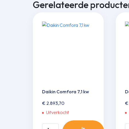
Gerelateerde producte
Daikin Comfora 7,1 kw
D
€
2.893,70
€
Uitverkocht
Daikin
Da
In