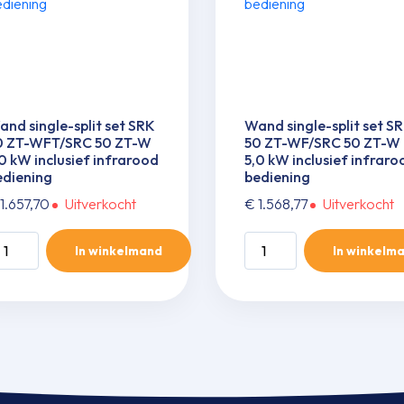
nd single-split set SRK
Wand single-split set S
0 ZT-WFT/SRC 50 ZT-W
50 ZT-WF/SRC 50 ZT-W
0 kW inclusief infrarood
5,0 kW inclusief infraro
ediening
bediening
1.657,70
Uitverkocht
€
1.568,77
Uitverkocht
and
Wand
In winkelmand
In winkelm
ngle-
single-
it
split
t
set
RK
SRK
0
50
T-
ZT-
FT/SRC
WF/SRC