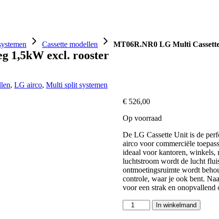
Omkastingen
Ventilatie
Warmtepompen
Handi
 systemen
Cassette modellen
MT06R.NR0 LG Multi Cassettem
 1,5kW excl. rooster
llen
,
LG airco
,
Multi split systemen
€
526,00
Op voorraad
De LG Cassette Unit is de perfe
airco voor commerciële toepass
ideaal voor kantoren, winkels,
luchtstroom wordt de lucht fluis
ontmoetingsruimte wordt beho
controle, waar je ook bent. Na
voor een strak en onopvallend 
MT06R.NR0
In winkelmand
LG