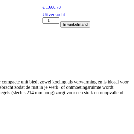
€
1.666,70
Uitverkocht
Daikin
In winkelmand
Comfora
3,5
kw
aantal
e compacte unit biedt zowel koeling als verwarming en is ideaal voor
gebracht zodat de rust in je werk- of ontmoetingsruimte wordt
egels (slechts 214 mm hoog) zorgt voor een strak en onopvallend