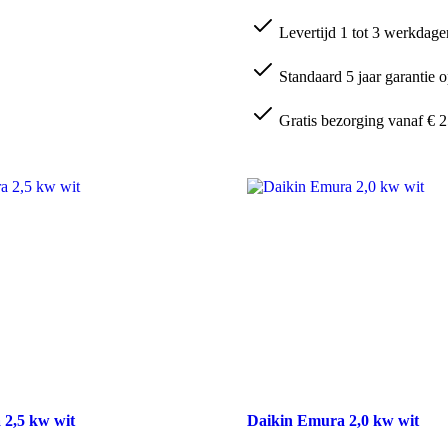
Multi
Cassettemodel
Levertijd 1 tot 3 werkdage
4-
weg
1,5kW
Standaard 5 jaar garantie o
excl.
rooster
Gratis bezorging vanaf € 2
aantal
 2,5 kw wit
Daikin Emura 2,0 kw wit