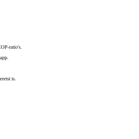
OP-ratio's.
-app.
reist is.