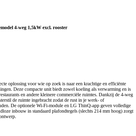
ge Harry’s
Downloads
Over ons
Contact
odel 4-weg 1,5kW excl. rooster
cte oplossing voor wie op zoek is naar een krachtige en efficiënte
ingen. Deze compacte unit biedt zowel koeling als verwarming en is
 restaurants en andere kleinere commerciële ruimtes. Dankzij de 4-weg
terstil de ruimte ingebracht zodat de rust in je werk- of
uden. De optionele Wi-Fi-module en LG ThinQ-app geven volledige
adloze inbouw in standaard plafondtegels (slechts 214 mm hoog) zorgt
ontwerp.