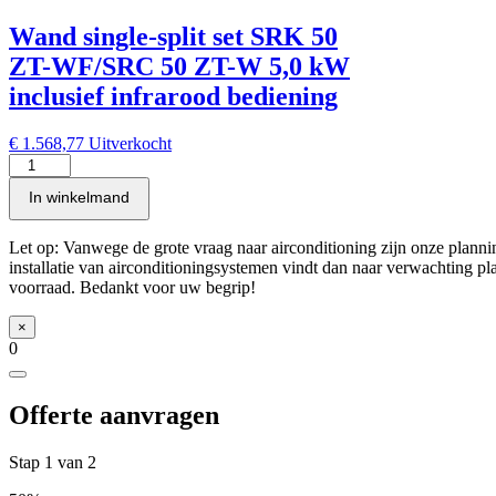
ZT-
WFT/SRC
Wand single-split set SRK 50
50
ZT-
ZT-WF/SRC 50 ZT-W 5,0 kW
W
inclusief infrarood bediening
5,0
kW
inclusief
€
1.568,77
Uitverkocht
infrarood
Wand
bediening
single-
In winkelmand
aantal
split
set
SRK
Let op: Vanwege de grote vraag naar airconditioning zijn onze pla
50
installatie van airconditioningsystemen vindt dan naar verwachting plaa
ZT-
voorraad. Bedankt voor uw begrip!
WF/SRC
50
×
ZT-
0
W
5,0
kW
Offerte aanvragen
inclusief
infrarood
bediening
Stap
1
van
2
aantal