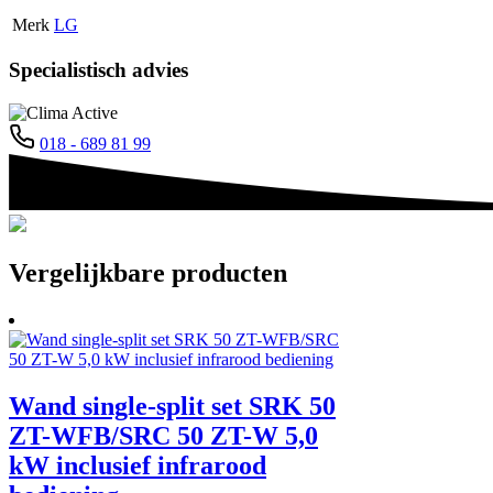
Merk
LG
Specialistisch advies
018 - 689 81 99
Vergelijkbare producten
Wand single-split set SRK 50
ZT-WFB/SRC 50 ZT-W 5,0
kW inclusief infrarood