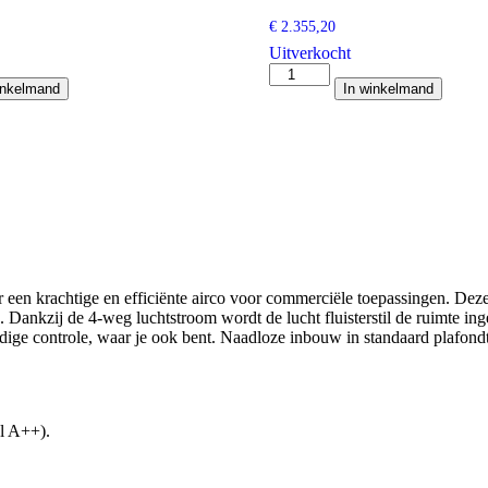
€
2.355,20
Uitverkocht
Daikin
inkelmand
In winkelmand
Emura
2,0
kw
wit
aantal
r een krachtige en efficiënte airco voor commerciële toepassingen. Dez
. Dankzij de 4-weg luchtstroom wordt de lucht fluisterstil de ruimte in
e controle, waar je ook bent. Naadloze inbouw in standaard plafondt
el A++).