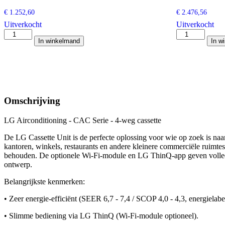
€
1.252,60
€
2.476,56
Uitverkocht
Uitverkocht
Daikin
Daikin
In winkelmand
In w
Comfora
Emura
2,0
2,5
kw
kw
aantal
wit
aantal
Omschrijving
LG Airconditioning - CAC Serie - 4-weg cassette
De LG Cassette Unit is de perfecte oplossing voor wie op zoek is naa
kantoren, winkels, restaurants en andere kleinere commerciële ruimtes
behouden. De optionele Wi-Fi-module en LG ThinQ-app geven volledig
ontwerp.
Belangrijkste kenmerken:
• Zeer energie-efficiënt (SEER 6,7 - 7,4 / SCOP 4,0 - 4,3, energielab
• Slimme bediening via LG ThinQ (Wi-Fi-module optioneel).