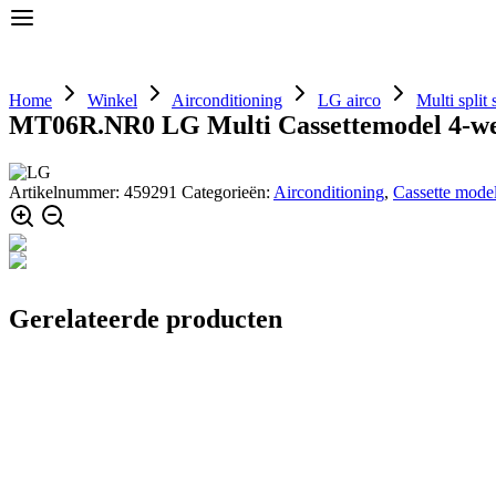
Home
Airconditioning
Componenten
Home
Winkel
Airconditioning
LG airco
Multi split
MT06R.NR0 LG Multi Cassettemodel 4-weg
Artikelnummer:
459291
Categorieën:
Airconditioning
,
Cassette mode
Gerelateerde producten