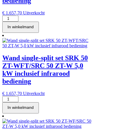
bediening
€
1.657,70
Uitverkocht
Wand
single-
In winkelmand
split
set
SRK
50
ZT-
WFB/SRC
Wand single-split set SRK 50
50
ZT-
ZT-WFT/SRC 50 ZT-W 5,0
W
kW inclusief infrarood
5,0
kW
bediening
inclusief
infrarood
€
1.657,70
Uitverkocht
bediening
Wand
aantal
single-
In winkelmand
split
set
SRK
50