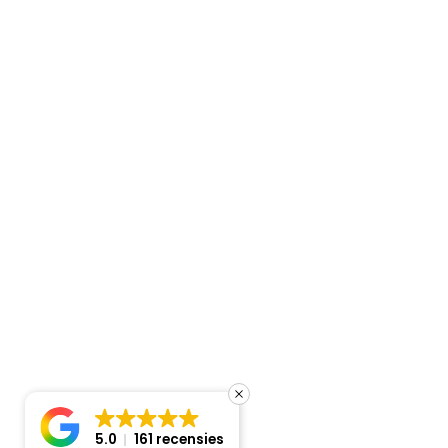
Contact
Newtonstraat 12 D
3281 NM Numansdorp
018 - 689 81 99
info@clima-active.nl
Copyright ©
2026
- Clima Active
Sitemap
Cookiebeleid
Privacyverklaring
5.0
161 recensies
Prijsindicatie