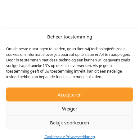
1100 x 1200 x 650 mm aantal
In winkelmand
Beheer toestemming
Om de beste ervaringen te bieden, gebruiken wij technologieën zoals
cookies om informatie over je apparaat op te slaan en/of te raadplegen.
Door in te stemmen met deze technologieën kunnen wij gegevens zoals
surfgedrag of unieke ID's op deze site verwerken. Als je geen
toestemming geeft of uw toestemming intrekt, kan dit een nadelige
invloed hebben op bepaalde functies en mogelijkheden.
Accepteren
Weiger
Evolar Evo-louvre achterplaat Small houtlook natuurlijk bruin 700
Bekijk voorkeuren
x 1000 mm
€
205,00
Cookiebeleid
Privacyverklaring