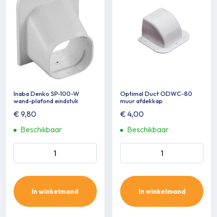
Inaba Denko SP-100-W
Optimal Duct ODWC-80
wand-plafond eindstuk
muur afdekkap
€
9,80
€
4,00
Beschikbaar
Beschikbaar
Inaba Denko SP-100-W
Optimal Duct ODWC-80
wand-plafond eindstuk
muur afdekkap aantal
aantal
In winkelmand
In winkelmand