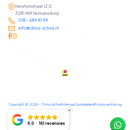
Newtonstraat 12 D
3281 NM Numansdorp
018 - 689 81 99
info@clima-active.nl
Copyright ©
2026
- Clima Active
Sitemap
Cookiebeleid
Privacyverklaring
5.0
161 recensies