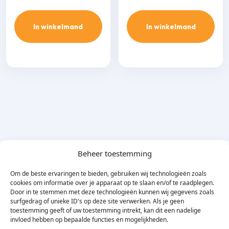
aantal
In winkelmand
In winkelmand
Beheer toestemming
Om de beste ervaringen te bieden, gebruiken wij technologieën zoals
Omschrijving
cookies om informatie over je apparaat op te slaan en/of te raadplegen.
Door in te stemmen met deze technologieën kunnen wij gegevens zoals
surfgedrag of unieke ID's op deze site verwerken. Als je geen
Met de Inaba Denko SWC muurrozet kun je zeer gemakkelijk
toestemming geeft of uw toestemming intrekt, kan dit een nadelige
invloed hebben op bepaalde functies en mogelijkheden.
en op een nette manier de leidinggoot door een muur of wand