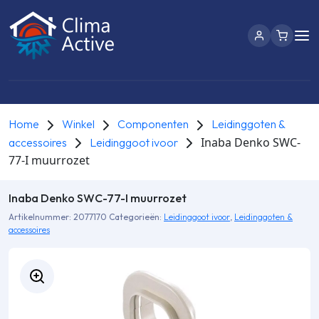
Home
Winkel
Componenten
Leidinggoten &
Inaba Denko SWC-
accessoires
Leidinggoot ivoor
77-I muurrozet
Inaba Denko SWC-77-I muurrozet
Artikelnummer:
2077170
Categorieën:
Leidinggoot ivoor
,
Leidinggoten &
accessoires