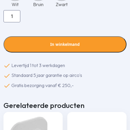
Wit
Bruin
Zwart
Inaba
Denko
SWC-
77-
I
In winkelmand
muurrozet
aantal
Levertijd 1 tot 3 werkdagen
Standaard 5 jaar garantie op airco's
Gratis bezorging vanaf € 250,-
Gerelateerde producten