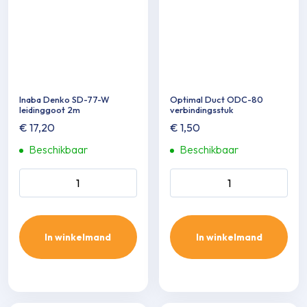
Inaba Denko SD-77-W
Optimal Duct ODC-80
leidinggoot 2m
verbin­dingsstuk
€
17,20
€
1,50
Beschikbaar
Beschikbaar
Inaba Denko SD-77-W
Optimal Duct ODC-80
leidinggoot 2m aantal
verbin­dingsstuk aantal
In winkelmand
In winkelmand