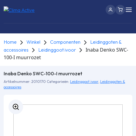
Home
Winkel
Componenten
Leidinggoten &
Inaba Denko SWC-
accessoires
Leidinggoot ivoor
100-I muurrozet
Inaba Denko SWC-100-I muurrozet
Artikelnummer:
2010170
Categorieën:
Leidinggoot ivoor
,
Leidinggoten &
accessoires