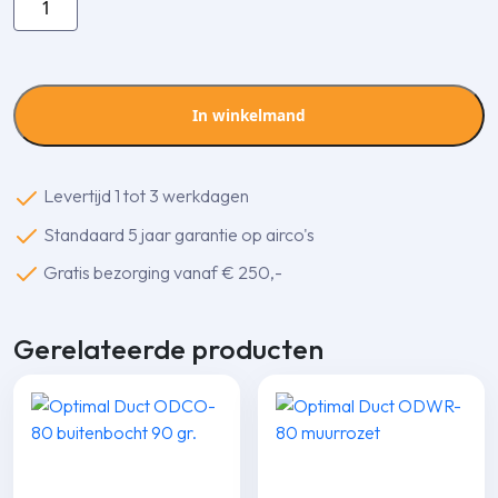
Denko
ST-
100-
W
In winkelmand
T-
stuk
aantal
Levertijd 1 tot 3 werkdagen
Standaard 5 jaar garantie op airco's
Gratis bezorging vanaf € 250,-
Gerelateerde producten