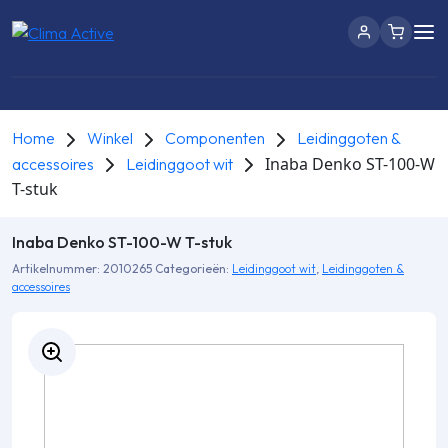
Home
Winkel
Componenten
Leidinggoten &
Inaba Denko ST-100-W
accessoires
Leidinggoot wit
T-stuk
Inaba Denko ST-100-W T-stuk
Artikelnummer:
2010265
Categorieën:
Leidinggoot wit
,
Leidinggoten &
accessoires