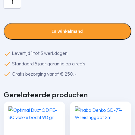
Denko
SP-
100-
I
In winkelmand
wand-
plafond
eindstuk
Levertijd 1 tot 3 werkdagen
aantal
Standaard 5 jaar garantie op airco's
Gratis bezorging vanaf € 250,-
Gerelateerde producten