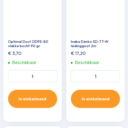
Optimal Duct ODFE-80
Inaba Denko SD-77-W
vlakke bocht 90 gr.
leidinggoot 2m
€
3,70
€
17,20
Beschikbaar
Beschikbaar
Optimal Duct ODFE-80
Inaba Denko SD-77-W
vlakke bocht 90 gr. aantal
leidinggoot 2m aantal
In winkelmand
In winkelmand