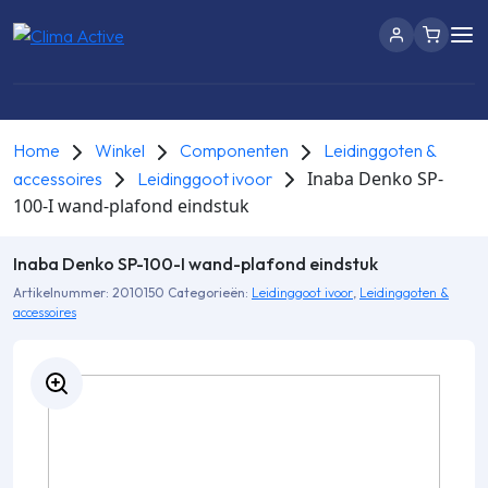
Home
Winkel
Componenten
Leidinggoten &
Inaba Denko SP-
accessoires
Leidinggoot ivoor
100-I wand-plafond eindstuk
Inaba Denko SP-100-I wand-plafond eindstuk
Artikelnummer:
2010150
Categorieën:
Leidinggoot ivoor
,
Leidinggoten &
accessoires