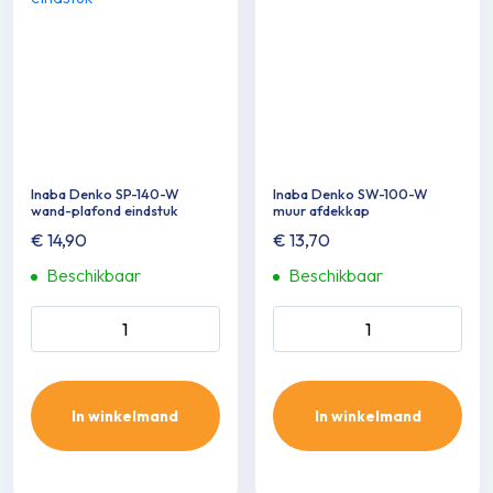
Inaba Denko SP-140-W
Inaba Denko SW-100-W
wand-plafond eindstuk
muur afdekkap
€
14,90
€
13,70
Beschikbaar
Beschikbaar
Inaba Denko SP-140-W
Inaba Denko SW-100-W
wand-plafond eindstuk
muur afdekkap aantal
aantal
In winkelmand
In winkelmand