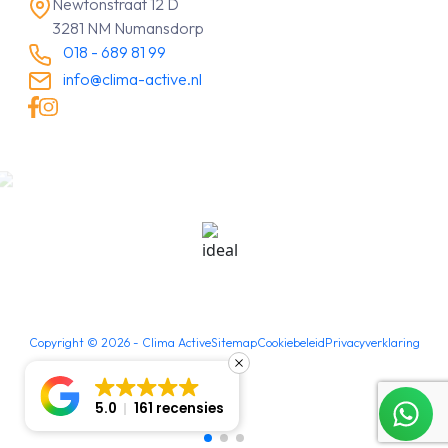
Newtonstraat 12 D
3281 NM Numansdorp
018 - 689 81 99
info@clima-active.nl
Copyright ©
2026
- Clima Active
Sitemap
Cookiebeleid
Privacyverklaring
5.0
161 recensies