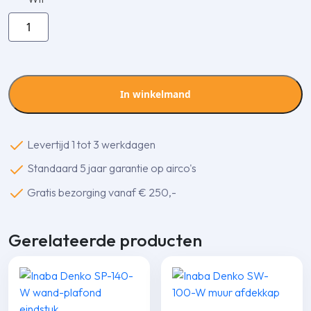
Inaba
Denko
SKS-
100-
I
In winkelmand
verstelbare
vlakke
bocht
Levertijd 1 tot 3 werkdagen
45-
Standaard 5 jaar garantie op airco's
90
gr.
Gratis bezorging vanaf € 250,-
aantal
Gerelateerde producten