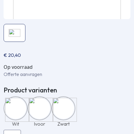
€
20,40
Op voorraad
Offerte aanvragen
Product varianten
Wit
Ivoor
Zwart
Inaba