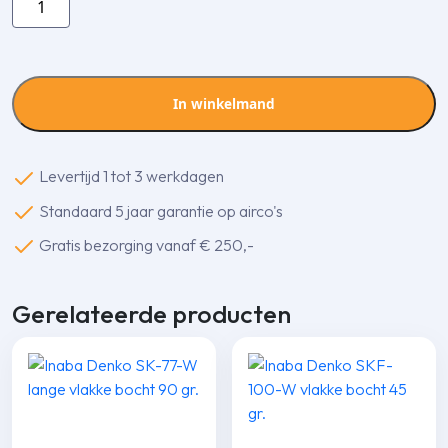
Denko
SK-
140-
B
In winkelmand
lange
vlakke
bocht
Levertijd 1 tot 3 werkdagen
90
Standaard 5 jaar garantie op airco's
gr.
aantal
Gratis bezorging vanaf € 250,-
Gerelateerde producten