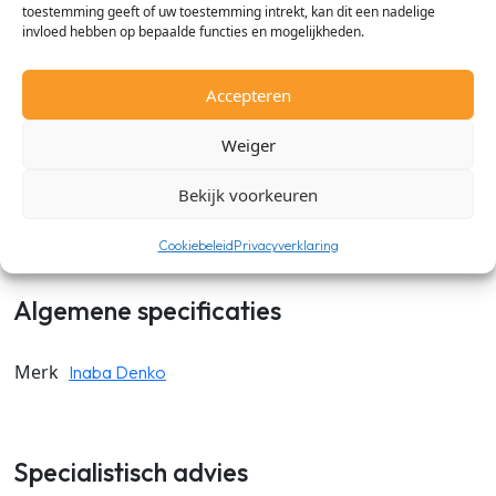
Omschrijving
toestemming geeft of uw toestemming intrekt, kan dit een nadelige
invloed hebben op bepaalde functies en mogelijkheden.
Met de Inaba Denko SK lange vlakke bocht 90gr. kun je zeer
gemakkelijk de leidinggoot in 90 gr. laten weglopen. De Inaba
Accepteren
Denko SK lange vlakke bocht is gemaakt van duurzaam PVC
en is UV-A bestendig. Verkrijgbaar in de maten 77mm en
Weiger
100mm en in de kleuren: Wit, Antraciet, Zwart, Ivoor, Grijs en
Bruin.
Bekijk voorkeuren
Cookiebeleid
Privacyverklaring
Algemene specificaties
Merk
Inaba Denko
Specialistisch advies