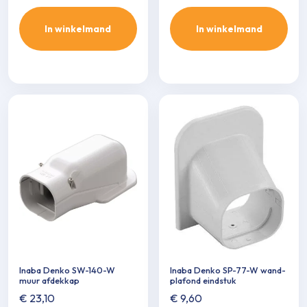
aantal
In winkelmand
In winkelmand
Inaba Denko SW-140-W
Inaba Denko SP-77-W wand-
muur afdekkap
plafond eindstuk
€
23,10
€
9,60