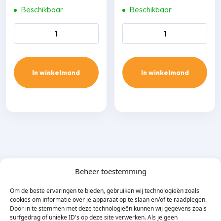
Beschikbaar
Beschikbaar
Inaba Denko SW-140-W
Inaba Denko SP-77-W wand
muur afdekkap aantal
plafond eindstuk aantal
In winkelmand
In winkelmand
Beheer toestemming
Om de beste ervaringen te bieden, gebruiken wij technologieën zoals
cookies om informatie over je apparaat op te slaan en/of te raadplegen.
Door in te stemmen met deze technologieën kunnen wij gegevens zoals
surfgedrag of unieke ID's op deze site verwerken. Als je geen