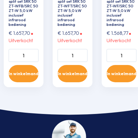
split set SRK 50
split set SRK 50
split set SRK 50
ZT-WFB/SRC 50
ZT-WFT/SRC 50
ZT-WF/SRC 50
ZT-W 5,0 kW
ZT-W 5,0 kW
ZT-W 5,0 kW
inclusief
inclusief
inclusief
infrarood
infrarood
infrarood
bediening
bediening
bediening
€
1.657,70
€
1.657,70
€
1.568,77
Uitverkocht
Uitverkocht
Uitverkocht
Wand single-split
Wand single-split
Wand single-sp
set SRK 50 ZT-
set SRK 50 ZT-
set SRK 50 ZT
WFB/SRC 50 ZT-
WFT/SRC 50 ZT-
WF/SRC 50 Z
In winkelmand
In winkelmand
In winkelmand
W 5,0 kW inclusief
W 5,0 kW inclusief
5,0 kW inclusie
infrarood
infrarood
infrarood
bediening aantal
bediening aantal
bediening aant