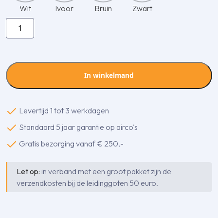
Wit
Ivoor
Bruin
Zwart
Inaba
Denko
SK-
100-
A
In winkelmand
lange
vlakke
bocht
Levertijd 1 tot 3 werkdagen
90
Standaard 5 jaar garantie op airco's
gr.
aantal
Gratis bezorging vanaf € 250,-
Let op:
in verband met een groot pakket zijn de
verzendkosten bij de leidinggoten 50 euro.