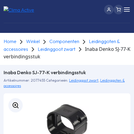
Home
Winkel
Componenten
Leidinggoten &
Inaba Denko SJ-77-K
accessoires
Leidinggoot zwart
verbin­dingsstuk
Inaba Denko SJ-77-K verbin­dingsstuk
Artikelnummer:
2077455
Categorieën:
Leidinggoot zwart
,
Leidinggoten &
accessoires