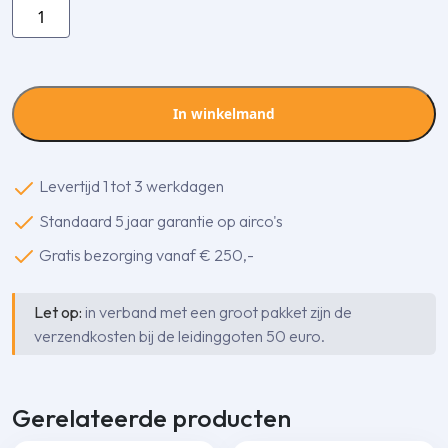
Inaba
Denko
SJ-
77-
K
In winkelmand
verbin­
dingsstuk
aantal
Levertijd 1 tot 3 werkdagen
Standaard 5 jaar garantie op airco's
Gratis bezorging vanaf € 250,-
Let op:
in verband met een groot pakket zijn de
verzendkosten bij de leidinggoten 50 euro.
Gerelateerde producten