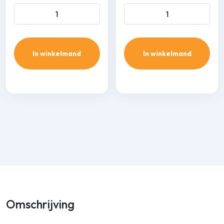
Optimal Duct ODWC-80
Optimal Duct ODCO-80
muur afdekkap aantal
buitenbocht 90 gr. aantal
In winkelmand
In winkelmand
Omschrijving