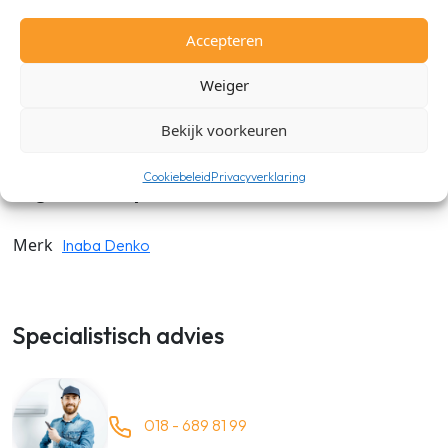
cm verspringen. De Inaba Denko SIF sprongbocht is van
duurzaam PVC en is UV-A bestendig. Verkrijgbaar in de maat
Accepteren
77mm en 100mm en in de kleuren: Wit, Ivoor, Zwart, Grijs en
Bruin.
Weiger
Bekijk voorkeuren
Cookiebeleid
Privacyverklaring
Algemene specificaties
Merk
Inaba Denko
Specialistisch advies
018 - 689 81 99