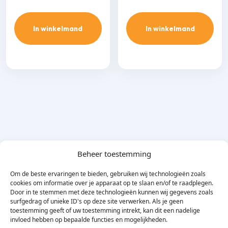
In winkelmand
In winkelmand
Beheer toestemming
Om de beste ervaringen te bieden, gebruiken wij technologieën zoals
Omschrijving
cookies om informatie over je apparaat op te slaan en/of te raadplegen.
Door in te stemmen met deze technologieën kunnen wij gegevens zoals
surfgedrag of unieke ID's op deze site verwerken. Als je geen
De Inaba Denko SIF is een sprongbocht t.b.v. de Inaba Denko
toestemming geeft of uw toestemming intrekt, kan dit een nadelige
invloed hebben op bepaalde functies en mogelijkheden.
SD leidinggoot. Hiermee laat je de leidinggoot met 1 hulpstuk 5