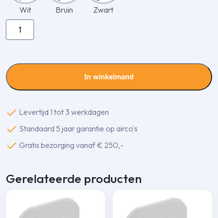
Wit
Bruin
Zwart
Inaba
Denko
SIF-
100-
I
In winkelmand
knik
bocht
aantal
Levertijd 1 tot 3 werkdagen
Standaard 5 jaar garantie op airco's
Gratis bezorging vanaf € 250,-
Gerelateerde producten