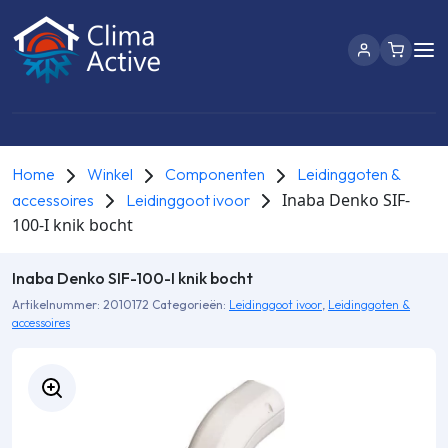
Home
Winkel
Componenten
Leidinggoten &
Inaba Denko SIF-
accessoires
Leidinggoot ivoor
100-I knik bocht
Inaba Denko SIF-100-I knik bocht
Artikelnummer:
2010172
Categorieën:
Leidinggoot ivoor
,
Leidinggoten &
accessoires