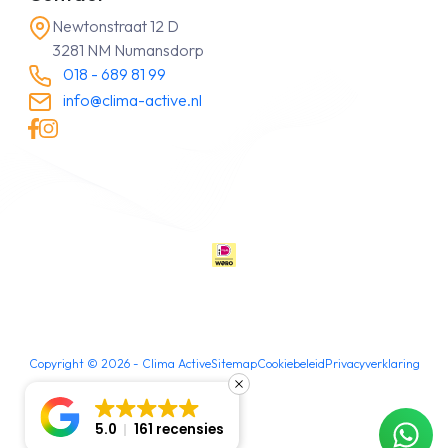
Newtonstraat 12 D
3281 NM Numansdorp
018 - 689 81 99
info@clima-active.nl
Copyright ©
2026
- Clima Active
Sitemap
Cookiebeleid
Privacyverklaring
5.0
161 recensies