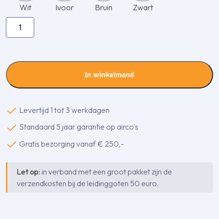
Wit
Ivoor
Bruin
Zwart
Inaba
Denko
SF-
100-
800-
In winkelmand
A
flexibele
goot
Levertijd 1 tot 3 werkdagen
aantal
Standaard 5 jaar garantie op airco's
Gratis bezorging vanaf € 250,-
Let op:
in verband met een groot pakket zijn de
verzendkosten bij de leidinggoten 50 euro.