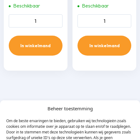
Beschikbaar
Beschikbaar
Inaba Denko SKF-100-W
Inaba Denko SP-140-W
vlakke bocht 45 gr. aantal
wand-plafond eindstuk
aantal
In winkelmand
In winkelmand
Beheer toestemming
Om de beste ervaringen te bieden, gebruiken wij technologieën zoals
cookies om informatie over je apparaat op te slaan en/of te raadplegen.
Door in te stemmen met deze technologieën kunnen wij gegevens zoals
surfgedrag of unieke ID's op deze site verwerken. Als je geen
Omschrijving