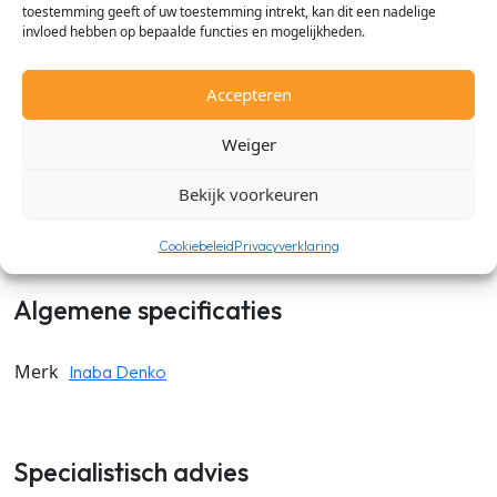
toestemming geeft of uw toestemming intrekt, kan dit een nadelige
invloed hebben op bepaalde functies en mogelijkheden.
Met de Inaba Denko SF flexibele goot kun je zeer gemakkelijk
de leidinggoot in elke gewenste bocht monteren. De Inaba
Accepteren
Denko SF flexiblele goten zijn gemaakt van duurzaam PVC en
zijn UV-A bestendig. Verkrijgbaar in de maten 77mm en
Weiger
100mm en in de kleuren: Wit, Antraciet, Zwart, Ivoor, Grijs en
Bruin.
Bekijk voorkeuren
Cookiebeleid
Privacyverklaring
Algemene specificaties
Merk
Inaba Denko
Specialistisch advies