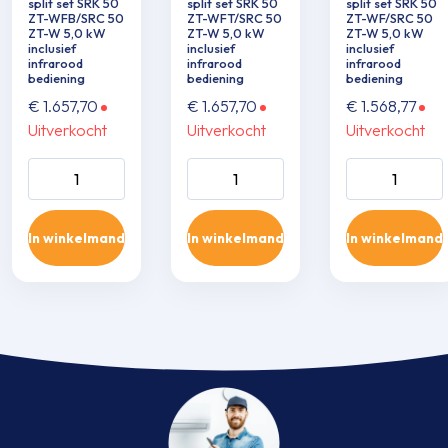
split set SRK 50
split set SRK 50
split set SRK 50
ZT-WFB/SRC 50
ZT-WFT/SRC 50
ZT-WF/SRC 50
ZT-W 5,0 kW
ZT-W 5,0 kW
ZT-W 5,0 kW
inclusief
inclusief
inclusief
infrarood
infrarood
infrarood
bediening
bediening
bediening
€
1.657,70
€
1.657,70
€
1.568,77
Uitverkocht
Uitverkocht
Uitverkocht
Wand single-split
Wand single-split
Wand single-sp
set SRK 50 ZT-
set SRK 50 ZT-
set SRK 50 ZT
WFB/SRC 50 ZT-
WFT/SRC 50 ZT-
WF/SRC 50 Z
In winkelmand
In winkelmand
In winkelmand
W 5,0 kW inclusief
W 5,0 kW inclusief
5,0 kW inclusie
infrarood
infrarood
infrarood
bediening aantal
bediening aantal
bediening aant