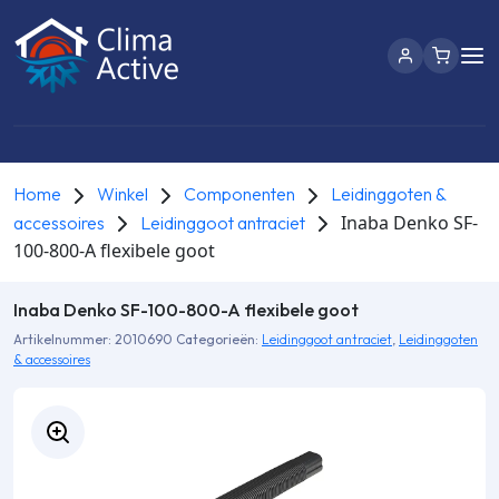
Home
Winkel
Componenten
Leidinggoten &
Inaba Denko SF-
accessoires
Leidinggoot antraciet
100-800-A flexibele goot
Inaba Denko SF-100-800-A flexibele goot
Artikelnummer:
2010690
Categorieën:
Leidinggoot antraciet
,
Leidinggoten
& accessoires