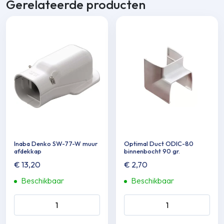
Gerelateerde producten
Inaba Denko SW-77-W muur
Optimal Duct ODIC-80
afdekkap
binnenbocht 90 gr.
€
13,20
€
2,70
Beschikbaar
Beschikbaar
Inaba Denko SW-77-W muur
Optimal Duct ODIC-80
afdekkap aantal
binnenbocht 90 gr. aantal