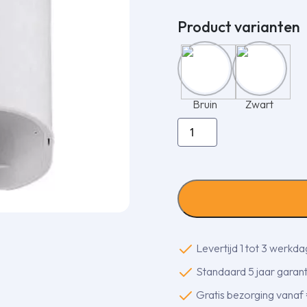
Product varianten
Bruin
Zwart
Inaba
Denko
SCM-
77-
W
korte
stijgende
bocht
Levertijd 1 tot 3 werkd
90
Standaard 5 jaar garanti
gr.
aantal
Gratis bezorging vanaf