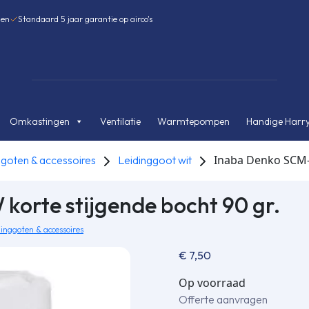
gen
Standaard 5 jaar garantie op airco's
Omkastingen
Ventilatie
Warmtepompen
Handige Harry
Inaba Denko SCM-7
ggoten & accessoires
Leidinggoot wit
orte stijgende bocht 90 gr.
inggoten & accessoires
€
7,50
Op voorraad
Offerte aanvragen