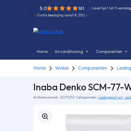
5.0
161
Levertijd 1 tot 3 werkda
Gratis bezorging vanaf € 250,-
Home
Airconditioning
Componenten
Home
Winkel
Componenten
Leidin
Inaba Denko SCM-77-W k
Artikelnummer:
2077230
Categorieën:
Leidinggoot wit
,
Leid