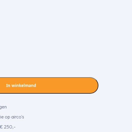
In winkelmand
agen
e op airco's
 € 250,-