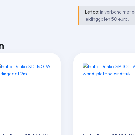
Let op:
in verband met ee
leidinggoten 50 euro.
n