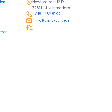
den
Newtonstraat 12 D
3281 NM Numansdorp
018 - 689 81 99
info@clima-active.nl
neren