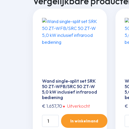
Vergelijkbare producte
Wand single-split set SRK
Wa
50 ZT-WFB/SRC 50 ZT-W
5
5,0 kW inclusief infrarood
5,
bediening
b
€
1.657,70
Uitverkocht
€
Wand
W
In winkelmand
single-
si