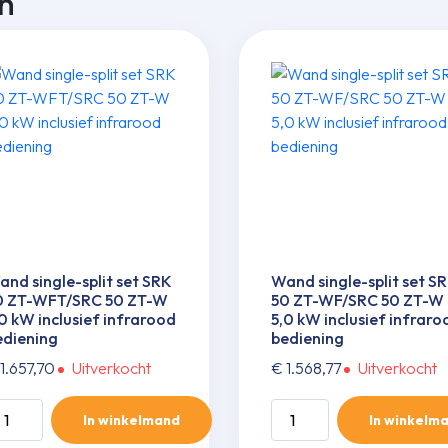
n
nd single-split set SRK
Wand single-split set S
0 ZT-WFT/SRC 50 ZT-W
50 ZT-WF/SRC 50 ZT-W
0 kW inclusief infrarood
5,0 kW inclusief infraro
ediening
bediening
1.657,70
Uitverkocht
€
1.568,77
Uitverkocht
and
Wand
In winkelmand
In winkelm
ngle-
single-