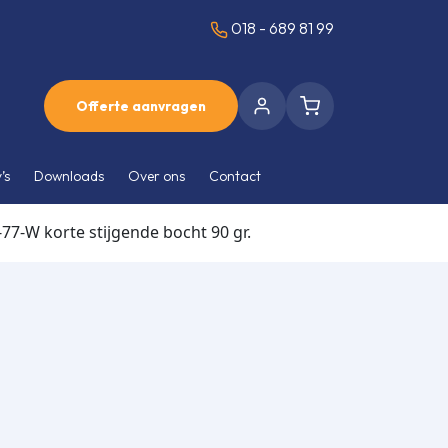
018 - 689 81 99
Offerte aanvragen
’s
Downloads
Over ons
Contact
7-W korte stijgende bocht 90 gr.