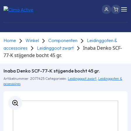
Home
Winkel
Componenten
Leidinggoten &
Inaba Denko SCF-
accessoires
Leidinggoot zwart
77-K stijgende bocht 45 gr.
Inaba Denko SCF-77-K stijgende bocht 45 gr.
Artikelnummer:
2077425
Categorieën:
Leidinggoot zwart
,
Leidinggoten &
accessoires