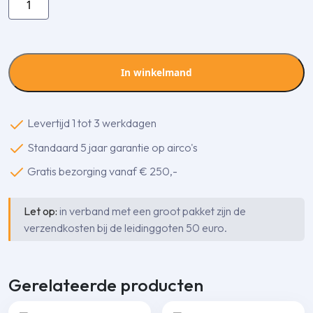
Denko
SCF-
77-
K
In winkelmand
stijgende
bocht
45
Levertijd 1 tot 3 werkdagen
gr.
Standaard 5 jaar garantie op airco's
aantal
Gratis bezorging vanaf € 250,-
Let op:
in verband met een groot pakket zijn de
verzendkosten bij de leidinggoten 50 euro.
Gerelateerde producten