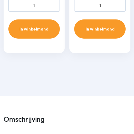
Optimal Duct ODC-80
Inaba Denko SP-100-W
verbin­dingsstuk aantal
wand-plafond eindstuk
aantal
In winkelmand
In winkelmand
Omschrijving