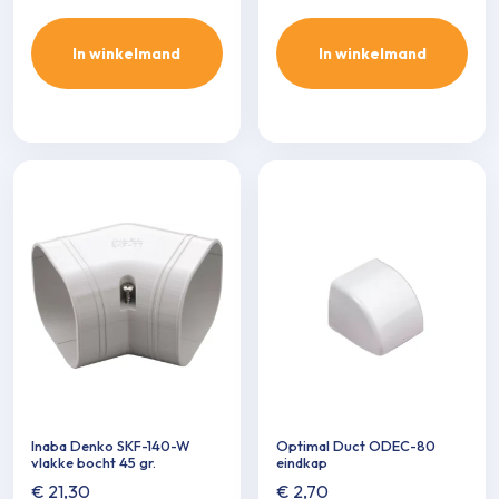
In winkelmand
In winkelmand
Inaba Denko SKF-140-W
Optimal Duct ODEC-80
vlakke bocht 45 gr.
eindkap
€
21,30
€
2,70