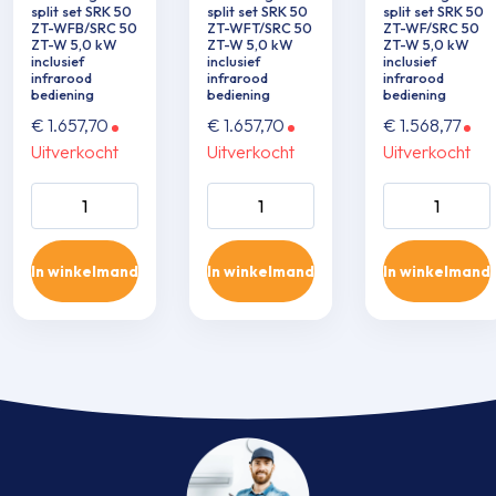
split set SRK 50
split set SRK 50
split set SRK 50
ZT-WFB/SRC 50
ZT-WFT/SRC 50
ZT-WF/SRC 50
ZT-W 5,0 kW
ZT-W 5,0 kW
ZT-W 5,0 kW
inclusief
inclusief
inclusief
infrarood
infrarood
infrarood
bediening
bediening
bediening
€
1.657,70
€
1.657,70
€
1.568,77
Uitverkocht
Uitverkocht
Uitverkocht
Wand single-split
Wand single-split
Wand single-sp
set SRK 50 ZT-
set SRK 50 ZT-
set SRK 50 ZT
WFB/SRC 50 ZT-
WFT/SRC 50 ZT-
WF/SRC 50 Z
In winkelmand
In winkelmand
In winkelmand
W 5,0 kW inclusief
W 5,0 kW inclusief
5,0 kW inclusie
infrarood
infrarood
infrarood
bediening aantal
bediening aantal
bediening aant