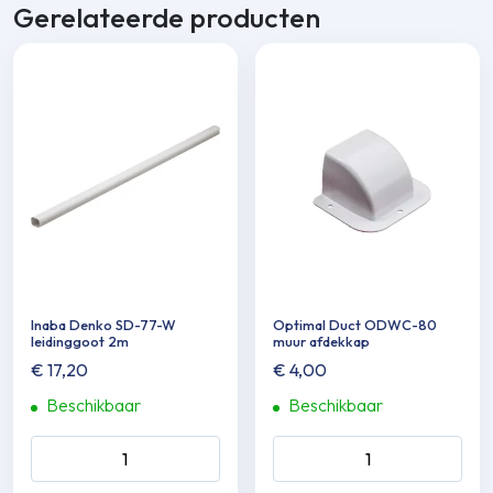
Gerelateerde producten
Inaba Denko SD-77-W
Optimal Duct ODWC-80
leidinggoot 2m
muur afdekkap
€
17,20
€
4,00
Beschikbaar
Beschikbaar
Inaba Denko SD-77-W
Optimal Duct ODWC-80
leidinggoot 2m aantal
muur afdekkap aantal