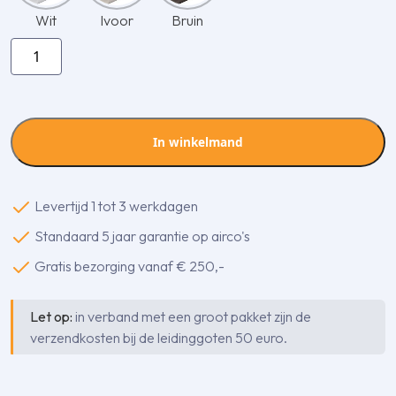
Wit
Ivoor
Bruin
Inaba
Denko
SC-
140-
K
In winkelmand
lange
stijgende
bocht
Levertijd 1 tot 3 werkdagen
90
Standaard 5 jaar garantie op airco's
gr.
aantal
Gratis bezorging vanaf € 250,-
Let op:
in verband met een groot pakket zijn de
verzendkosten bij de leidinggoten 50 euro.