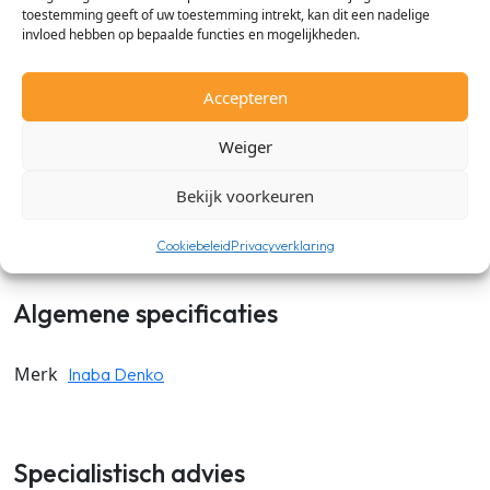
Omschrijving
toestemming geeft of uw toestemming intrekt, kan dit een nadelige
invloed hebben op bepaalde functies en mogelijkheden.
Met de Inaba Denko SC lange stijgende bocht 90 gr. kun je
zeer gemakkelijk de leidinggoot in 90 gr. laten weglopen. De
Accepteren
Inaba Denko SC lange stijgende bocht is gemaakt van
duurzaam PVC en is UV-A bestendig. Verkrijgbaar in de maten
Weiger
77mm, 100mm en 140mm en in de kleuren: Wit, Antraciet,
Bekijk voorkeuren
Zwart, Ivoor, Grijs en Bruin.
Cookiebeleid
Privacyverklaring
Algemene specificaties
Merk
Inaba Denko
Specialistisch advies