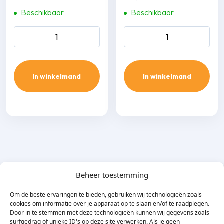
Beschikbaar
Beschikbaar
Inaba Denko SKF-140-W
Optimal Duct ODEC-80
vlakke bocht 45 gr. aantal
eindkap aantal
In winkelmand
In winkelmand
Beheer toestemming
Om de beste ervaringen te bieden, gebruiken wij technologieën zoals
cookies om informatie over je apparaat op te slaan en/of te raadplegen.
Door in te stemmen met deze technologieën kunnen wij gegevens zoals
surfgedrag of unieke ID's op deze site verwerken. Als je geen