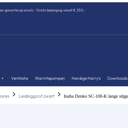
ar garantie op airco's
Gratis bezorging vanaf € 250,-
Ventilatie
Warmtepompen
Handige Harry’s
Downloads
oires
Leidinggoot zwart
Inaba Denko SC-100-K lange stijge