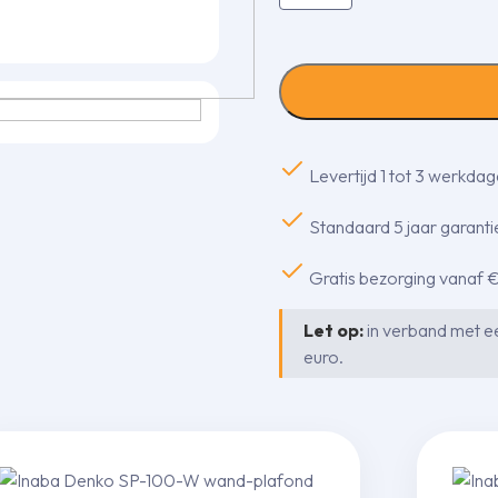
Denko
SC-
100-
K
lange
stijgende
bocht
90
Levertijd 1 tot 3 werkda
gr.
aantal
Standaard 5 jaar garantie
Gratis bezorging vanaf 
Let op:
in verband met ee
euro.