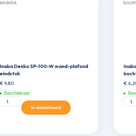
Inaba Denko SP-100-W wand-plafond
Inab
eindstuk
bocht
€
9,80
€
6,2
Beschikbaar
Bes
Inaba
Inaba
Denko
Denk
In winkelmand
SP-
SK-
100-
77-
W
W