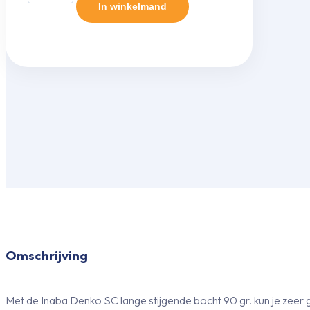
Denko
In winkelmand
SK-
140-
W
lange
vlakke
bocht
90
gr.
aantal
Omschrijving
Met de Inaba Denko SC lange stijgende bocht 90 gr. kun je zeer 