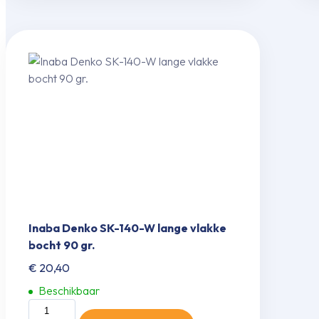
afdekkap
aantal
Inaba Denko SK-140-W lange vlakke
bocht 90 gr.
€
20,40
Beschikbaar
Inaba