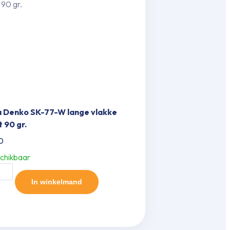
a Denko SK-77-W lange vlakke
 90 gr.
0
chikbaar
o
In winkelmand