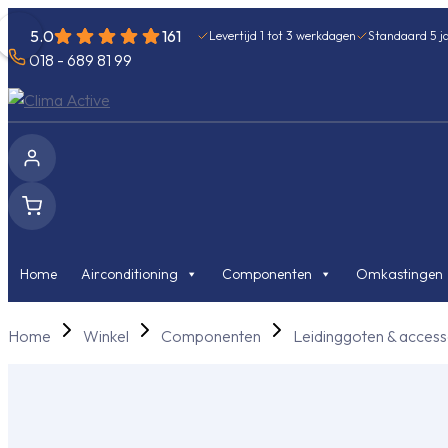
5.0
161
Levertijd 1 tot 3 werkdagen
Standaard 5 ja
018 - 689 81 99
Home
Airconditioning
Componenten
Omkastingen
Home
Winkel
Componenten
Leidinggoten & access