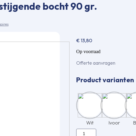
tijgende bocht 90 gr.
soires
€
13,80
Op voorraad
Offerte aanvragen
Product varianten
Wit
Ivoor
B
Inaba