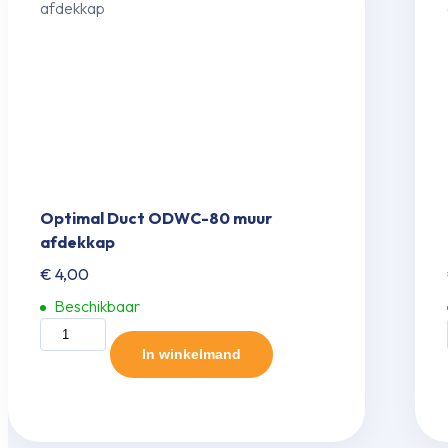
Optimal Duct ODWC-80 muur
afdekkap
€
4,00
Beschikbaar
Optimal
Duct
In winkelmand
ODWC-
80
muur