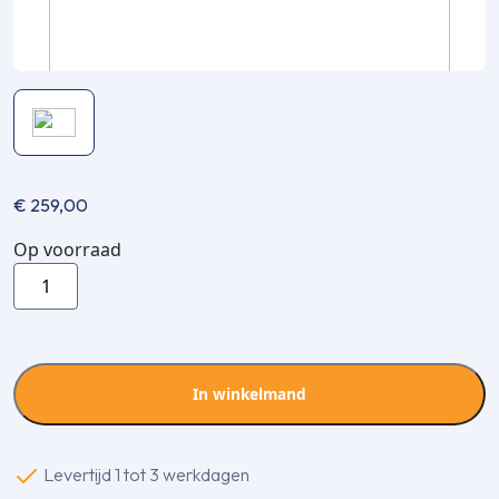
€
259,00
Op voorraad
Evolar
Evo-
louvre
achterplaat
Large
In winkelmand
licht
antraciet
aluminium
Levertijd 1 tot 3 werkdagen
gepoedercoat