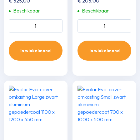
€
325,00
€
205,00
Beschikbaar
Beschikbaar
Evolar Evo-cover omkasting
Evolar Evo-louvre
Small houtlook natuurlijk bruin
achterplaat Small houtlook
700 x 1000 x 500 mm aantal
teak 700 x 1000 mm aantal
In winkelmand
In winkelmand