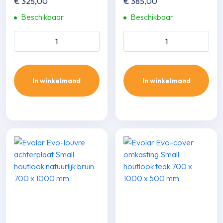
€
325,00
€
385,00
Beschikbaar
Beschikbaar
Evolar Evo-cover omkasting
Evolar Evo-cover omkasting
Small houtlook natuurlijk bruin
Medium houtlook teak 800 x
700 x 1000 x 500 mm aantal
1100 x 550 mm aantal
In winkelmand
In winkelmand