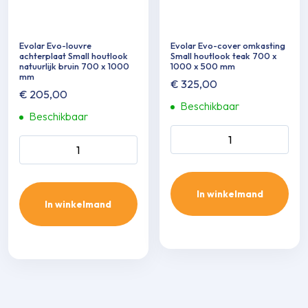
Evolar Evo-louvre
Evolar Evo-cover omkasting
achterplaat Small houtlook
Small houtlook teak 700 x
natuurlijk bruin 700 x 1000
1000 x 500 mm
mm
€
325,00
€
205,00
Beschikbaar
Beschikbaar
Evolar Evo-cover omkasting
Evolar Evo-louvre
Small houtlook teak 700 x
achterplaat Small houtlook
1000 x 500 mm aantal
natuurlijk bruin 700 x 1000
mm aantal
In winkelmand
In winkelmand