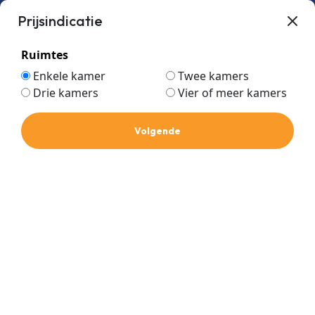
Prijsindicatie
Ruimtes
Enkele kamer
Twee kamers
Drie kamers
Vier of meer kamers
3/8-5/8
Home
Volgende
3/8-5/8
Prijs