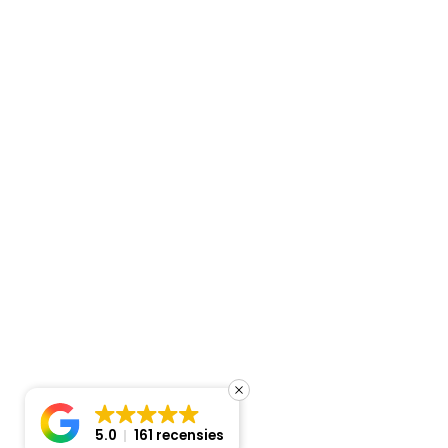
Newtonstraat 12 D
3281 NM Numansdorp
018 - 689 81 99
info@clima-active.nl
Copyright ©
2026
- Clima Active
Sitemap
Cookiebeleid
Privacyverklaring
5.0
161 recensies
Prijsindicatie