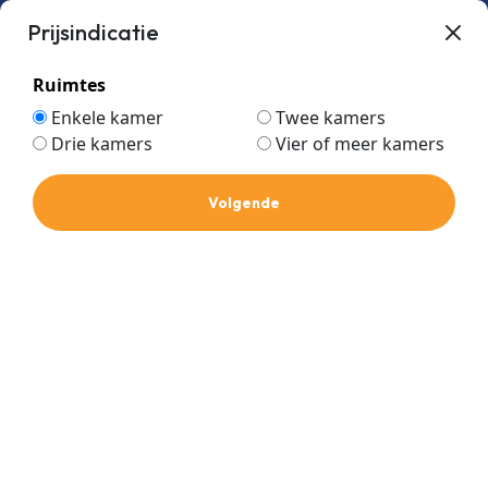
Prijsindicatie
Ruimtes
Enkele kamer
Twee kamers
Drie kamers
Vier of meer kamers
1/4-5/8
Home
Volgende
1/4-5/8
Prijs