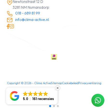
Newtonstraat 12 D
3281 NM Numansdorp
018 - 689 81 99
info@clima-active.nl
Copyright ©
2026
- Clima Active
Sitemap
Cookiebeleid
Privacyverklaring
5.0
161 recensies