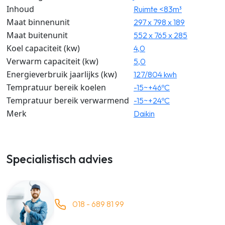
Inhoud
Ruimte <83m³
Maat binnenunit
297 x 798 x 189
Maat buitenunit
552 x 765 x 285
Koel capaciteit (kw)
4,0
Verwarm capaciteit (kw)
5,0
Energieverbruik jaarlijks (kw)
127/804 kwh
Tempratuur bereik koelen
-15~+46ºC
Tempratuur bereik verwarmend
-15~+24ºC
Merk
Daikin
Specialistisch advies
018 - 689 81 99