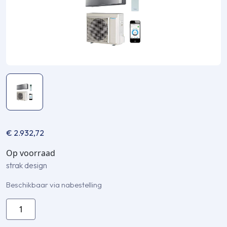
€
2.932,72
Op voorraad
strak design
Beschikbaar via nabestelling
Daikin
Stylish