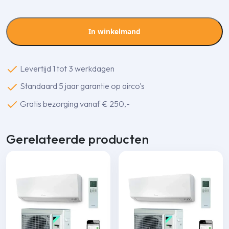
3,5
kw
zilver
In winkelmand
aantal
Levertijd 1 tot 3 werkdagen
Standaard 5 jaar garantie op airco's
Gratis bezorging vanaf € 250,-
Gerelateerde producten