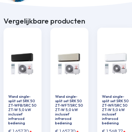
Vergelijkbare producten
Wand single-
Wand single-
Wand single-
split set SRK 50
split set SRK 50
split set SRK 50
ZT-WFB/SRC 50
ZT-WFT/SRC 50
ZT-WF/SRC 50
ZT-W 5,0 kW
ZT-W 5,0 kW
ZT-W 5,0 kW
inclusief
inclusief
inclusief
infrarood
infrarood
infrarood
bediening
bediening
bediening
€
1.657,70
€
1.657,70
€
1.568,77