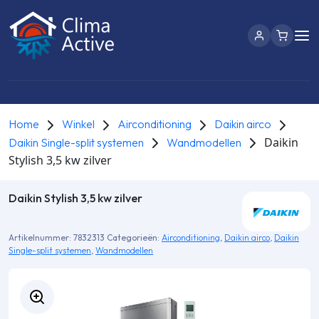
Home
Winkel
Airconditioning
Daikin airco
Daikin
Daikin Single-split systemen
Wandmodellen
Stylish 3,5 kw zilver
Daikin Stylish 3,5 kw zilver
Artikelnummer:
7832313
Categorieën:
Airconditioning
,
Daikin airco
,
Daikin
Single-split systemen
,
Wandmodellen