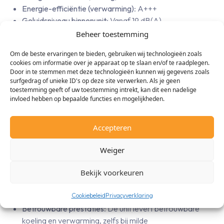
Energie-efficiëntie (verwarming)
: A+++
Geluidsniveau binnenunit
: Vanaf 19 dB(A)
Afmetingen binnenunit (B x H x D)
: 798 x 295 x 189 mm
Beheer toestemming
Afmetingen buitenunit (B x H x D)
: 765 x 550 x 285 mm
Om de beste ervaringen te bieden, gebruiken wij technologieën zoals
Koudemiddel
: R32
cookies om informatie over je apparaat op te slaan en/of te raadplegen.
Door in te stemmen met deze technologieën kunnen wij gegevens zoals
surfgedrag of unieke ID's op deze site verwerken. Als je geen
toestemming geeft of uw toestemming intrekt, kan dit een nadelige
invloed hebben op bepaalde functies en mogelijkheden.
Voordelen voor jou
Accepteren
Energiezuinig
: De Daikin Stylish 3,5 kW is ontworpen
voor laag energieverbruik, wat resulteert in lagere
Weiger
energiekosten en duurzamer gebruik.
Bekijk voorkeuren
Stil en comfortabel
: Het lage geluidsniveau maakt deze
unit perfect voor gebruik in rustige omgevingen zoals
slaapkamers, kleine kantoren of studeerkamers.
Cookiebeleid
Privacyverklaring
Betrouwbare prestaties
: De unit levert betrouwbare
koeling en verwarming, zelfs bij milde