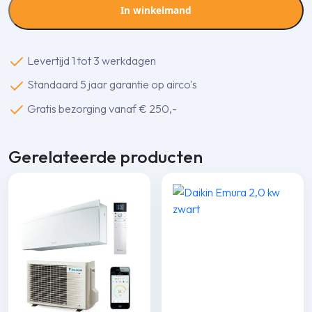
zwart
In winkelmand
aantal
Levertijd 1 tot 3 werkdagen
Standaard 5 jaar garantie op airco's
Gratis bezorging vanaf € 250,-
Gerelateerde producten