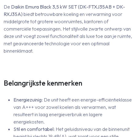
De
Daikin Emura Black 3,5 kW SET (DK-FTXJ35AB + DK-
RXJ35A)
biedt betrouwbare koeling en verwarming voor
middelgrote tot grotere woonruimtes, kantoren of
commerciële toepassingen. Het stijlvolle zwarte ontwerp van
deze unit voegt zowel functionaliteit als luxe toe aan je ruimte,
met geavanceerde technologie voor een optimaal
binnenklimaat.
Belangrijkste kenmerken
Energiezuinig
: De unit heeft een energie-efficiëntieklasse
van A+++ voor zowel koelen als verwarmen, wat
resulteert in laag energieverbruik en lagere
energiekosten.
Stil en comfortabel
: Het geluidsniveau van de binnenunit
begint bij slechts 19 dB(A), wat zorgt voor een stille