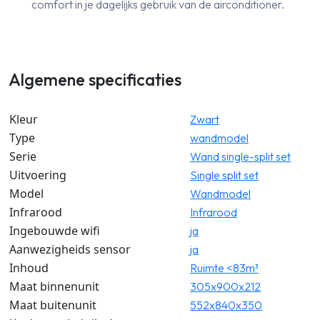
comfort in je dagelijks gebruik van de airconditioner.
Algemene specificaties
Kleur
Zwart
Type
wandmodel
Serie
Wand single-split set
Uitvoering
Single split set
Model
Wandmodel
Infrarood
Infrarood
Ingebouwde wifi
ja
Aanwezigheids sensor
ja
Inhoud
Ruimte <83m³
Maat binnenunit
305x900x212
Maat buitenunit
552x840x350