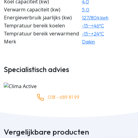
Koel capaciteit (kw)
4,0
Verwarm capaciteit (kw)
5,0
Energieverbruik jaarlijks (kw)
127/804 kwh
Tempratuur bereik koelen
-15~+46ºC
Tempratuur bereik verwarmend
-15~+24ºC
Merk
Daikin
Specialistisch advies
018 - 689 81 99
Vergelijkbare producten