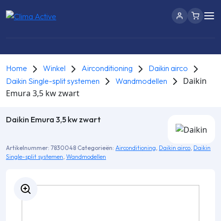
Home
Winkel
Airconditioning
Daikin airco
Daikin
Daikin Single-split systemen
Wandmodellen
Emura 3,5 kw zwart
Daikin Emura 3,5 kw zwart
Artikelnummer:
7830048
Categorieën:
Airconditioning
,
Daikin airco
,
Daikin
Single-split systemen
,
Wandmodellen