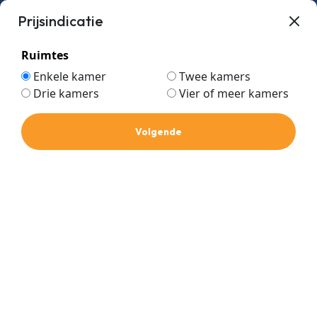
Prijsindicatie
Ruimtes
Enkele kamer
Twee kamers
Drie kamers
Vier of meer kamers
Home
Winkel
Airconditioning
LG airco
Multi
Volgende
Plafond onderbouw
split systemen
Plafond onderbouw
Prijs