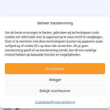
Beheer toestemming
Om de beste ervaringen te bieden, gebruiken wij technologieën zoals
cookies om informatie over je apparaat op te slaan en/of te raadplegen.
Algemene specificaties
Door in te stemmen met deze technologieën kunnen wij gegevens zoals
surfgedrag of unieke ID's op deze site verwerken. Als je geen
toestemming geeft of uw toestemming intrekt, kan dit een nadelige
Merk
Aircobloc
invloed hebben op bepaalde functies en mogelijkheden.
Kleur
Zwart
Afmetinggewicht
1,20m
Accepteren
Weiger
Specialistisch advies
Bekijk voorkeuren
Cookiebeleid
Privacyverklaring