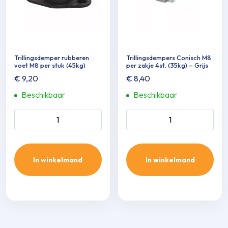
Trillings­demper rubberen
Trillings­dempers Conisch M8
voet M8 per stuk (45kg)
per zakje 4st. (35kg) – Grijs
€
9,20
€
8,40
Beschikbaar
Beschikbaar
Trillings­demper rubberen
Trillings­dempers Conisch M8
voet M8 per stuk (45kg)
per zakje 4st. (35kg) - Grijs
aantal
aantal
In winkelmand
In winkelmand