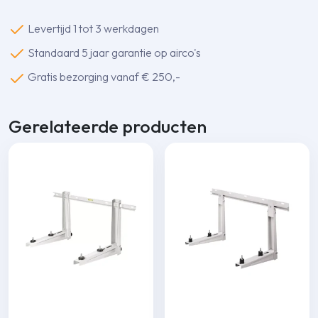
x
5cm
Levertijd 1 tot 3 werkdagen
(pallet
Standaard 5 jaar garantie op airco's
50
st.)
Gratis bezorging vanaf € 250,-
aantal
Gerelateerde producten