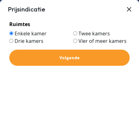
Prijsindicatie
Ruimtes
Enkele kamer
Twee kamers
Drie kamers
Vier of meer kamers
0,85m
Home
Volgende
0,85m
Prijs