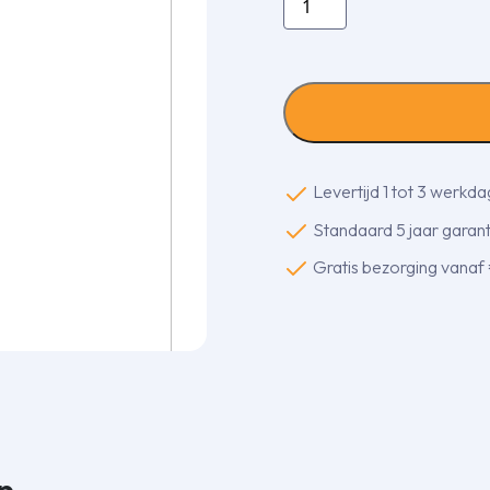
DrainKleen
-
condensafvoer
reiniger
-
250
ml
Levertijd 1 tot 3 werkd
aantal
Standaard 5 jaar garanti
Gratis bezorging vanaf