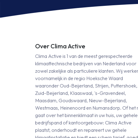
inclusief
in
infrarood
in
bediening
be
aantal
aa
Over Clima Active
Clima Active is 1 van de meest gerespecteerde
klimaattechnische bedrijven van Nederland voor
zowel zakelijke als particuliere klanten. Wij werke
voornamelijk in de regio Hoeksche Waard
waaronder Oud-Beijerland, Strijen, Puttershoek,
Zuid-Beijerland, Klaaswaal, 's-Gravendeel,
Maasdam, Goudswaard, Nieuw-Beijerland,
Westmaas, Heinenoord en Numansdorp. Of het 
gaat over het binnenklimaat in uw huis, uw gehele
bedrijfspand of kantoorgebouw: Clima Active
plaatst, onderhoudt en repareert uw gehele
klimaatinstallatie en biedt een scherp tarief, goe