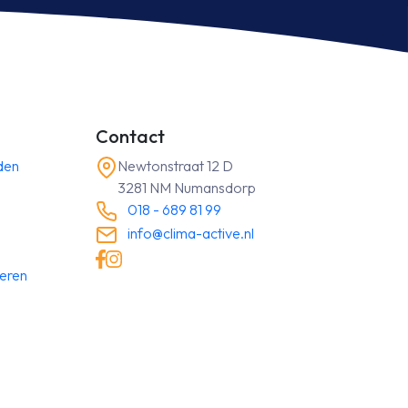
Contact
den
Newtonstraat 12 D
3281 NM Numansdorp
018 - 689 81 99
info@clima-active.nl
neren