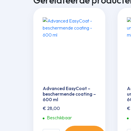
Gerelateerde producte
Advanced EasyCoat –
A
beschermende coating –
u
600 ml
6
€
28,00
€
Beschikbaar