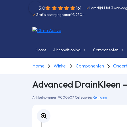
5.0
161
Levertijd 1 tot 3 werkda
Gratis bezorging vanaf € 250,-
Home
Airconditioning
Componenten
Home
Winkel
Componenten
Onder
Advanced DrainKleen –
Artikelnummer:
9000607
Categorie:
Reiniging