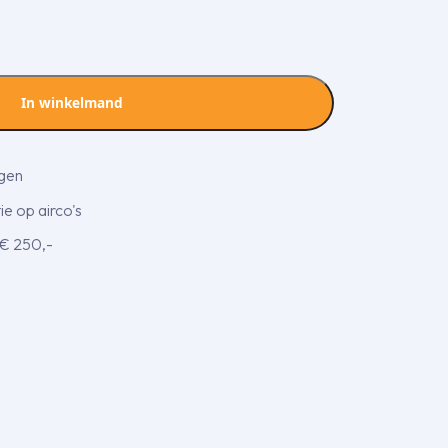
In winkelmand
agen
e op airco's
 € 250,-