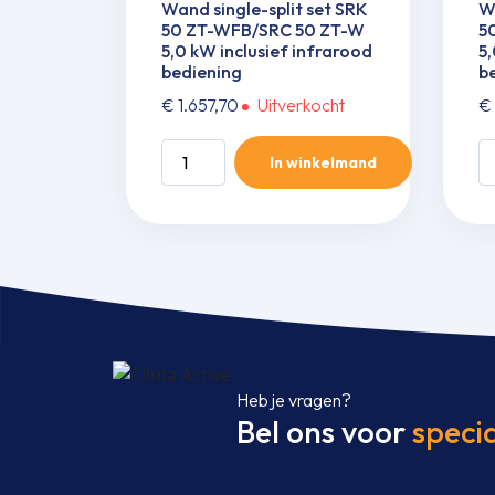
Wand single-split set SRK
Wa
50 ZT-WFB/SRC 50 ZT-W
5
5,0 kW inclusief infrarood
5,
bediening
b
€
1.657,70
Uitverkocht
€
Wand
W
In winkelmand
single-
si
split
spl
set
se
SRK
S
50
5
ZT-
Z
WFB/SRC
W
50
5
ZT-
Z
Heb je vragen?
W
W
Bel ons voor
specia
5,0
5,
kW
k