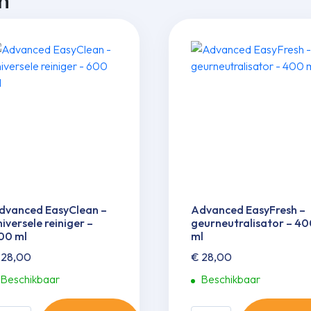
n
dvanced EasyClean –
Advanced EasyFresh –
niversele reiniger –
geurneu­tra­lisator – 4
00 ml
ml
28,00
€
28,00
Beschikbaar
Beschikbaar