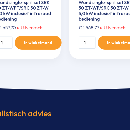
nd single-split set SRK
Wand single-split set S
0 ZT-WFT/SRC 50 ZT-W
50 ZT-WF/SRC 50 ZT-W
0 kW inclusief infrarood
5,0 kW inclusief infraro
ediening
bediening
1.657,70
Uitverkocht
€
1.568,77
Uitverkocht
and
Wand
In winkelmand
In winkelm
ngle-
single-
it
split
t
set
RK
SRK
0
50
T-
ZT-
FT/SRC
WF/SRC
0
50
T-
ZT-
W
listisch advies
0
5,0
W
kW