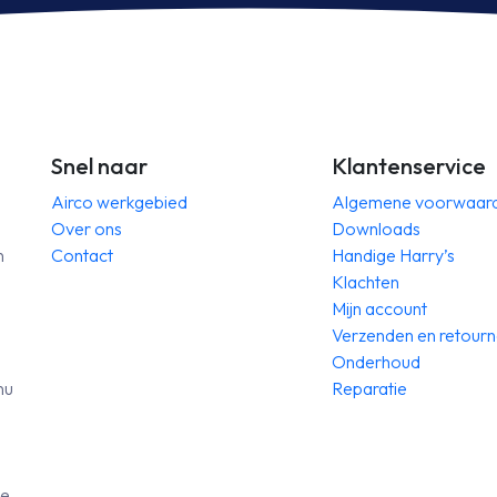
clusief
inclusief
frarood
infrarood
diening
bediening
ntal
aantal
Snel naar
Klantenservice
Airco werkgebied
Algemene voorwaar
Over ons
Downloads
n
Contact
Handige Harry’s
Klachten
Mijn account
Verzenden en retour
Onderhoud
nu
Reparatie
de