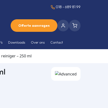
018 - 689 81 99
Offerte aanvragen
’s
Downloads
Over ons
Contact
reiniger – 250 ml
ml