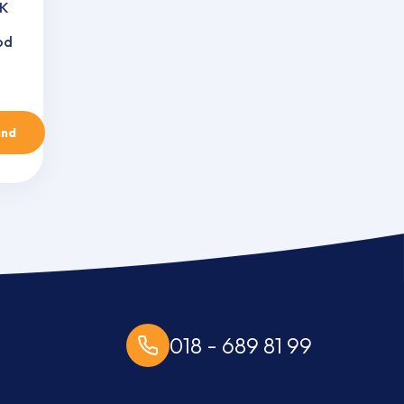
RK
od
and
018 - 689 81 99