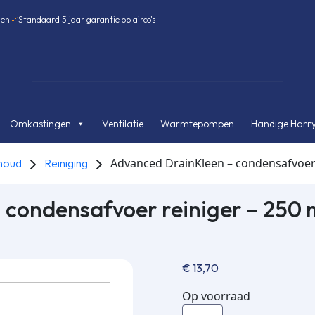
gen
Standaard 5 jaar garantie op airco's
Omkastingen
Ventilatie
Warmtepompen
Handige Harry
Advanced DrainKleen – condensafvoer 
houd
Reiniging
 condensafvoer reiniger – 250 
€
13,70
Op voorraad
Advanced